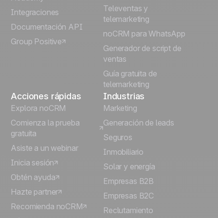
Televentas y
Integraciones
telemarketing
Italiano
Documentación API
noCRM para WhatsApp
Group Positive
Deutsch
Generador de script de
ventas
Guía gratuita de
telemarketing
Acciones rápidas
Industrias
Explora noCRM
Marketing
Comienza la prueba
Generación de leads
gratuita
Seguros
Asiste a un webinar
Inmobiliario
Inicia sesión
Solar y energía
Obtén ayuda
Empresas B2B
Hazte partner
Empresas B2C
Recomienda noCRM
Reclutamiento