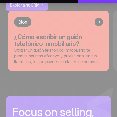
Explora noCRM
Blog
¿Cómo escribir un guión
telefónico inmobiliario?
Utilizar un guión telefónico inmobiliario te
permite ser más efectivo y profesional en tus
llamadas, lo que puede resultar en un aumento
de las ventas.
Focus on selling,