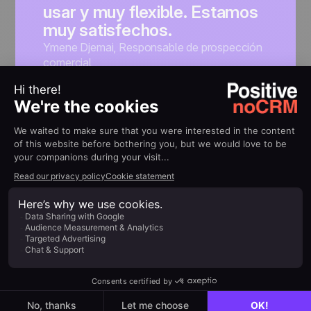
usar y muy flexible. Estamos
muy satisfechos.
Ymene Djemai
,
Responsable de prospección
comercial
RECURSOS
¿Estás creando tu primer
guion de llamadas?
Descubre nuestras guías
gratuitas para mejorar tus
llamadas comerciales y
cerrar más ventas.