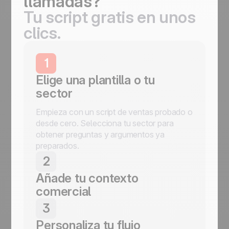
llamadas?
Tu script gratis en unos
clics.
1
Elige una plantilla o tu
sector
Empieza con un script de ventas probado o
desde cero. Selecciona tu sector para
obtener preguntas y argumentos ya
preparados.
2
Añade tu contexto
comercial
Define tu oferta, audiencia y objetivos para
3
adaptar el guion a tus conversaciones de
Personaliza tu flujo
ventas.