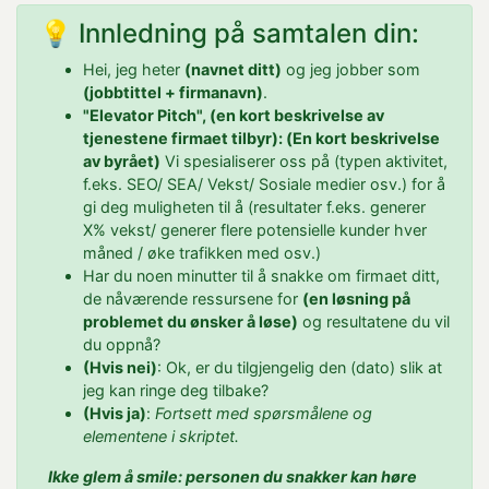
💡 Innledning på samtalen din:
Hei, jeg heter
(navnet ditt)
og jeg jobber som
(jobbtittel + firmanavn)
.
"Elevator Pitch", (en kort beskrivelse av
tjenestene firmaet tilbyr): (En kort beskrivelse
av byrået)
Vi spesialiserer oss på (typen aktivitet,
f.eks. SEO/ SEA/ Vekst/ Sosiale medier osv.) for å
gi deg muligheten til å (resultater f.eks. generer
X% vekst/ generer flere potensielle kunder hver
måned / øke trafikken med osv.)
Har du noen minutter til å snakke om firmaet ditt,
de nåværende ressursene for
(en løsning på
problemet du ønsker å løse)
og resultatene du vil
du oppnå?
(Hvis nei)
: Ok, er du tilgjengelig den (dato) slik at
jeg kan ringe deg tilbake?
(Hvis ja)
:
Fortsett med spørsmålene og
elementene i skriptet.
Ikke glem å smile: personen du snakker kan høre