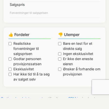
Salgspris
👍 Fordeler
👎 Ulemper
Realistiske
Bare en test for et
forventninger til
direkte salg
salgsprisen
Ingen eksklusivitet
Godtar personen
Er ikke den eneste
provisjonssatsen
eieren
Eksklusivitet
Ønsker å forhandle om
Har ikke tid til å ta seg
provisjonen
av salget selv
Gratis salgsskript generator
, tilbudt av
noCRM.io
den beste appen
for salgsprospektering —
Terms of Use