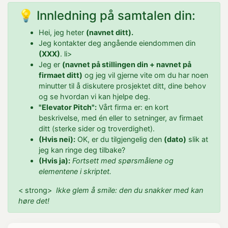
💡 Innledning på samtalen din:
Hei, jeg heter
(navnet ditt).
Jeg kontakter deg angående eiendommen din
(XXX)
. li>
Jeg er
(navnet på stillingen din + navnet på
firmaet ditt)
og jeg vil gjerne vite om du har noen
minutter til å diskutere prosjektet ditt, dine behov
og se hvordan vi kan hjelpe deg.
"Elevator Pitch":
Vårt firma er: en kort
beskrivelse, med én eller to setninger, av firmaet
ditt (sterke sider og troverdighet).
(Hvis nei):
OK, er du tilgjengelig den
(dato)
slik at
jeg kan ringe deg tilbake?
(Hvis ja):
Fortsett med spørsmålene og
elementene i skriptet.
< strong>
Ikke glem å smile: den du snakker med kan
høre det!