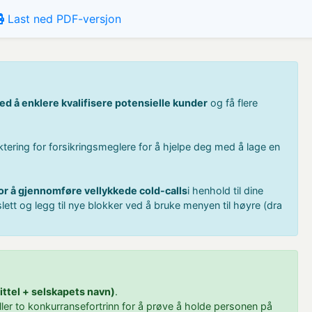
Last ned PDF-versjon
ed å enklere kvalifisere potensielle kunder
og få flere
ktering for forsikringsmeglere for å hjelpe deg med å lage en
 for å gjennomføre vellykkede cold-calls
i henhold til dine
 slett og legg til nye blokker ved å bruke menyen til høyre (dra
ittel + selskapets navn)
.
 eller to konkurransefortrinn for å prøve å holde personen på