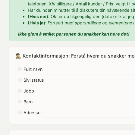
telefonen: X% billigere / Antall kunder / Pris: valgt ti
Har du noen minutter til å diskutere din nåværende si
(Hvis nei)
: Ok, er du tilgjengelig den (dato) slik at j
(Hvis ja)
:
Fortsett med spørsmålene og elementene i 
Ikke glem å smile: personen du snakker kan høre det!
🕵️‍♂️ Kontaktinformasjon: Forstå hvem du snakker m
Fullt navn
Sivilstatus
Jobb
Barn
Adresse