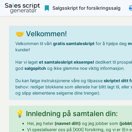
Salgsskript for forsikringssalg
🤝 Velkommen!
Velkommen til vårt
gratis samtaleskript
for å hjelpe deg
m
kunder!
Har vi laget
et samtaleskript eksempel
dedikert til prospe
god
salgspitch
og ikke glemme noe viktig informasjon.
Du kan følge instruksjonene våre og tilpasse
skriptet ditt
behov: rediger blokkene som allerede har blitt lagt til, eller
og slipp elementene selgerne dine trenger).
💡 Innledning på samtalen din:
Hei, jeg heter
(navnet ditt)
og jeg jobber som
(jobbt
Vi spesialiserer oss på [XXX] forsikring, og vi er (En