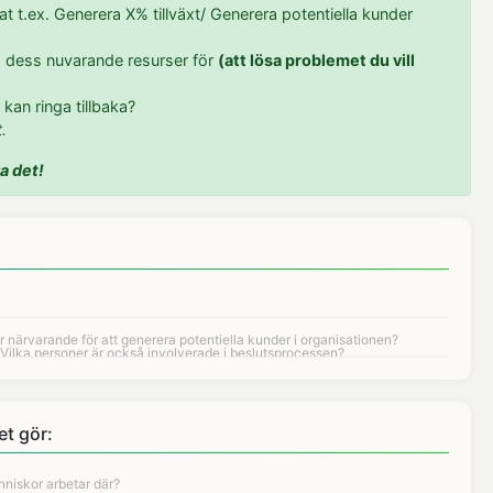
ltat t.ex. Generera X% tillväxt/ Generera potentiella kunder
g, dess nuvarande resurser för
(att lösa problemet du vill
g kan ringa tillbaka?
.
a det!
et gör: