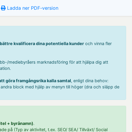
Ladda ner PDF-version
bättre kvalificera dina potentiella kunder
och vinna fler
bb-/mediebyråers marknadsföring för att hjälpa dig att
ation.
att göra framgångsrika kalla samtal
, enligt dina behov:
ll andra block med hjälp av menyn till höger (dra och släpp de
itel + byrånamn)
.
ade på (Typ av aktivitet, t.ex. SEO/ SEA/ Tillväxt/ Social