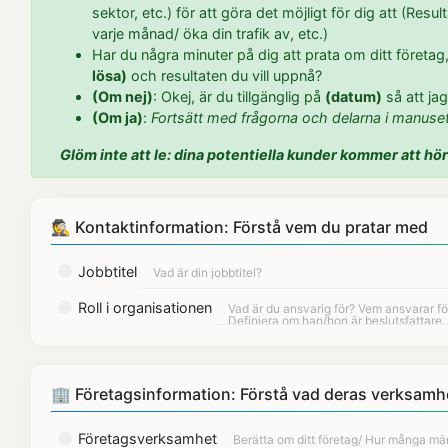
sektor, etc.) för att göra det möjligt för dig att (Resu
varje månad/ öka din trafik av, etc.)
Har du några minuter på dig att prata om ditt företa
lösa)
och resultaten du vill uppnå?
(Om nej)
: Okej, är du tillgänglig på
(datum)
så att ja
(Om ja)
:
Fortsätt med frågorna och delarna i manuset
Glöm inte att le: dina potentiella kunder kommer att hör
🕵 Kontaktinformation: Förstå vem du pratar med
Jobbtitel
Roll i organisationen
🏢 Företagsinformation: Förstå vad deras verksamh
Företagsverksamhet