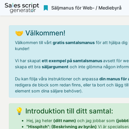
Säljmanus för Web- / Mediebyrå
🤝 Välkommen!
Välkommen till vårt
gratis samtalsmanus
för att hjälpa dig
kunder!
Vi har skapat
ett exempel på samtalsmanus
avsett för we
skapa ett bra
säljargument
och inte glömma någon inform
Du kan följa våra instruktioner och anpassa
din manus för 
redigera de block som redan finns, eller ta bort och lägg ti
element som dina säljare behöver).
💡 Introduktion till ditt samtal:
Hej, jag heter
(ditt namn)
och jag jobbar som
(jobbt
"Hisspitch": (Beskrivning av byrån)
Vi är specialiser