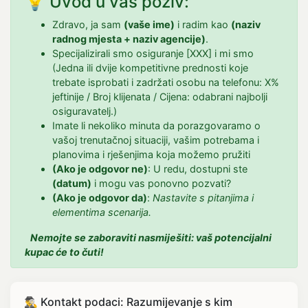
💡 Uvod u vaš poziv:
Zdravo, ja sam
(vaše ime)
i radim kao
(naziv
radnog mjesta + naziv agencije)
.
Specijalizirali smo osiguranje [XXX] i mi smo
(Jedna ili dvije kompetitivne prednosti koje
trebate isprobati i zadržati osobu na telefonu: X%
jeftinije / Broj klijenata / Cijena: odabrani najbolji
osiguravatelj.)
Imate li nekoliko minuta da porazgovaramo o
vašoj trenutačnoj situaciji, vašim potrebama i
planovima i rješenjima koja možemo pružiti
(Ako je odgovor ne)
: U redu, dostupni ste
(datum)
i mogu vas ponovno pozvati?
(Ako je odgovor da)
:
Nastavite s pitanjima i
elementima scenarija.
Nemojte se zaboraviti nasmiješiti: vaš potencijalni
kupac će to čuti!
🕵️‍♂️ Kontakt podaci: Razumijevanje s kim