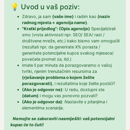
💡 Uvod u vaš poziv:
Zdravo, ja sam
(vaše ime)
i radim kao
(naziv
radnog mjesta + agencija name)
.
"Kratki prijedlog": (Opis agencije)
Specijalizirali
smo (vrsta aktivnosti npr. SEO/ SEA/ rast /
društvene mreže, etc.) kako bismo vam omogućili
(rezultati npr. da generirate X% porasta /
generirate potencijalne kupce svakog mjeseca/
povećate promet za, itd.)
Imate li par minuta da porazgovaramo o vašoj
tvrtki, njenim trenutačnim resursima za
(rješavanje problema o kojem želite
porazgovarati)
, i rezultatima koje želite postići?
(Ako je odgovor ne)
: U redu, dostupni ste
(datum)
i mogu vas ponovno pozvati?
(Ako je odgovor da)
:
Nastavite s pitanjima i
elementima scenarija.
Nemojte se zaboraviti nasmiješiti: vaš potencijalni
kupac će to čuti!