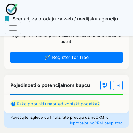
Scenarij za prodaju za web / medijsku agenciju
Sign up for free to personalize the script and be able to
use it.
🪄 Register for free
Pojedinosti o potencijalnom kupcu
Kako popuniti unaprijed kontakt podatke?
Povećajte izglede da finalizirate prodaju uz noCRM.io
Isprobajte noCRM besplatno