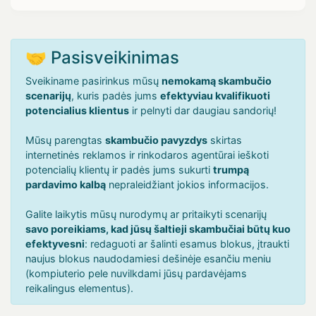
🤝 Pasisveikinimas
Sveikiname pasirinkus mūsų
nemokamą skambučio
scenarijų
, kuris padės jums
efektyviau kvalifikuoti
potencialius klientus
ir pelnyti dar daugiau sandorių!
Mūsų parengtas
skambučio pavyzdys
skirtas
internetinės reklamos ir rinkodaros agentūrai ieškoti
potencialių klientų ir padės jums sukurti
trumpą
pardavimo kalbą
nepraleidžiant jokios informacijos.
Galite laikytis mūsų nurodymų ar pritaikyti scenarijų
savo poreikiams, kad jūsų šaltieji skambučiai būtų kuo
efektyvesni
: redaguoti ar šalinti esamus blokus, įtraukti
naujus blokus naudodamiesi dešinėje esančiu meniu
(kompiuterio pele nuvilkdami jūsų pardavėjams
reikalingus elementus).