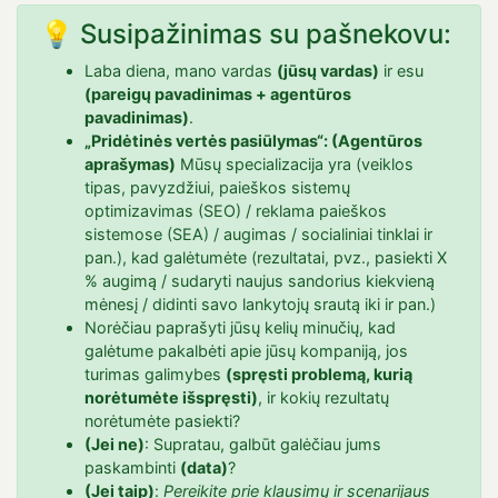
💡 Susipažinimas su pašnekovu:
Laba diena, mano vardas
(jūsų vardas)
ir esu
(pareigų pavadinimas + agentūros
pavadinimas)
.
„Pridėtinės vertės pasiūlymas“: (Agentūros
aprašymas)
Mūsų specializacija yra (veiklos
tipas, pavyzdžiui, paieškos sistemų
optimizavimas (SEO) / reklama paieškos
sistemose (SEA) / augimas / socialiniai tinklai ir
pan.), kad galėtumėte (rezultatai, pvz., pasiekti X
% augimą / sudaryti naujus sandorius kiekvieną
mėnesį / didinti savo lankytojų srautą iki ir pan.)
Norėčiau paprašyti jūsų kelių minučių, kad
galėtume pakalbėti apie jūsų kompaniją, jos
turimas galimybes
(spręsti problemą, kurią
norėtumėte išspręsti)
, ir kokių rezultatų
norėtumėte pasiekti?
(Jei ne)
: Supratau, galbūt galėčiau jums
paskambinti
(data)
?
(Jei taip)
:
Pereikite prie klausimų ir scenarijaus