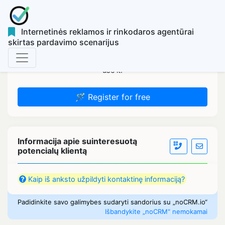
Internetinės reklamos ir rinkodaros agentūrai
skirtas pardavimo scenarijus
Sign up for free to personalize the script and be able to
use it.
🪄 Register for free
Informacija apie suinteresuotą
potencialų klientą
Kaip iš anksto užpildyti kontaktinę informaciją?
Padidinkite savo galimybes sudaryti sandorius su „noCRM.io“
Išbandykite „noCRM“ nemokamai