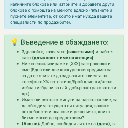
наличните блокове или изтрийте и добавете други
блокове с помощта на менюто вдясно (плъзнете и
пуснете елементите, от които имат нужда вашите
специалисти по продажбите).
💡 Въведение в обаждането:
Здравейте, казвам се
(вашето име)
и работя
като
(длъжност + име на агенция)
.
Ние специализираме в [XXX] застраховки и
сме (Едно или две конкурентни предимства,
за да се опитате да задържите клиента на
телефона: X% по-евтино/брой клиенти/цена:
избран избрани за най-добър застраховател и
др.)
Имате ли няколко минути на разположение, за
да обсъдим текущата ви ситуация, вашите
потребности и планове и решенията, които
бихме могли да предоставим?
(Ако не)
: Добре, свободни ли сте на
(дата)
, за