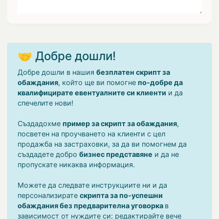
🤝 Добре дошли!
Добре дошли в нашия
безплатен скрипт за
обаждания
, който ще ви помогне
по-добре да
квалифицирате евентуалните си клиенти
и да
спечелите нови!
Създадохме
пример за скрипт за обаждания
,
посветен на проучването на клиенти с цел
продажба на застраховки, за да ви помогнем да
създадете добро
бизнес представяне
и да не
пропускате никаква информация.
Можете да следвате инструкциите ни и да
персонализирате
скрипта за по-успешни
обаждания без предварителна уговорка
в
зависимост от нуждите си: редактирайте вече