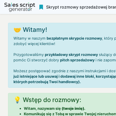
Skrypt rozmowy sprzedażowej bra
🤝 Witamy!
Witamy w naszym
bezpłatnym skrypcie rozmowy
, który
zdobyć więcej klientów!
Przygotowaliśmy
przykładowy skrypt rozmowy
służący d
pomóc Ci stworzyć dobry
pitch sprzedażowy
i nie zapomn
Możesz postępować zgodnie z naszymi instrukcjami i d
już istniejące lub usuwaj i dodawaj inne bloki, korzystaj
których potrzebują Twoi handlowcy).
💡 Wstęp do rozmowy:
Witam, nazywam się
(twoje imię).
Komunikuję się z Tobą w sprawie Twojej nierucho