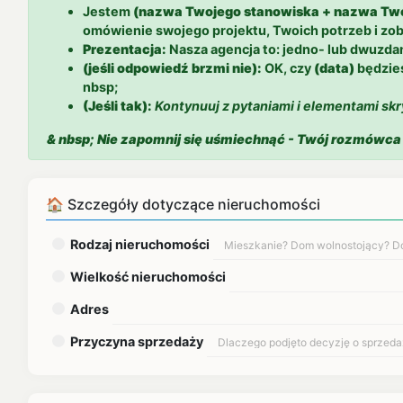
Jestem
(nazwa Twojego stanowiska + nazwa Two
omówienie swojego projektu, Twoich potrzeb i zo
Prezentacja:
Nasza agencja to: jedno- lub dwuzda
(jeśli odpowiedź brzmi nie):
OK, czy
(data)
będzie
nbsp;
(Jeśli tak):
Kontynuuj z pytaniami i elementami skr
& nbsp; Nie zapomnij się uśmiechnąć - Twój rozmówca 
🏠 Szczegóły dotyczące nieruchomości
Rodzaj nieruchomości
Wielkość nieruchomości
Adres
Przyczyna sprzedaży