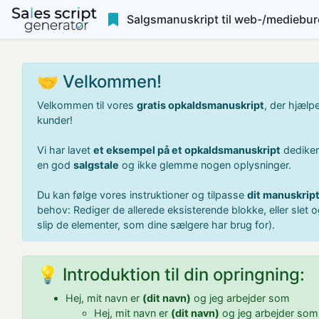
Salgsmanuskript til web-/mediebu
🤝 Velkommen!
Velkommen til vores
gratis opkaldsmanuskript
, der hjælp
kunder!
Vi har lavet
et eksempel på et opkaldsmanuskript
dediker
en god
salgstale
og ikke glemme nogen oplysninger.
Du kan følge vores instruktioner og tilpasse
dit manuskript
behov: Rediger de allerede eksisterende blokke, eller slet o
slip de elementer, som dine sælgere har brug for).
💡 Introduktion til din opringning:
Hej, mit navn er
(dit navn)
og jeg arbejder som
Hej, mit navn er
(dit navn)
og jeg arbejder so