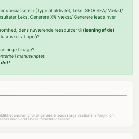
 er specialiseret i (Type af aktivitet, f.eks. SEO/ SEA/ Vækst/
(Resultater f.eks. Generere X% vækst/ Generere leads hver
irksomhed, dens nuværende ressourcer til
(løsning af det
, du ønsker at opnå?
 kan ringe tilbage?
terne i manuskriptet.
 det!