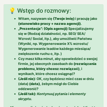
💡 Wstęp do rozmowy:
Witam, nazywam się
(Twoje imię)
i pracuję jako
(stanowisko pracy + nazwa agencji)
.
„Prezentacja”: (Opis agencji)
Specjalizujemy
się w (Rodzaj działalności, np. SEO/ SEA/
Wzrost/ Social, itp.), aby umożliwić Państwu
(Wyniki, np. Wygenerowanie X% wzrostu/
Wygenerowanie leadów każdego miesiąca/
zwiększenie ruchu o, itp. )
Czy masz kilka minut, aby opowiedzieć o swojej
firmie, jej obecnych zasobach do
(rozwiązania
problemu, który chcesz rozwiązać)
, i
wynikach, które chcesz osiągnąć?
(Jeśli nie)
: OK, czy będziesz mieć czas w dniu
(data)
(data)
, żebym mógł do Ciebie
oddzwonić?
(Jeśli tak)
:
Kontynuuj pytania i elementy
skryptu.