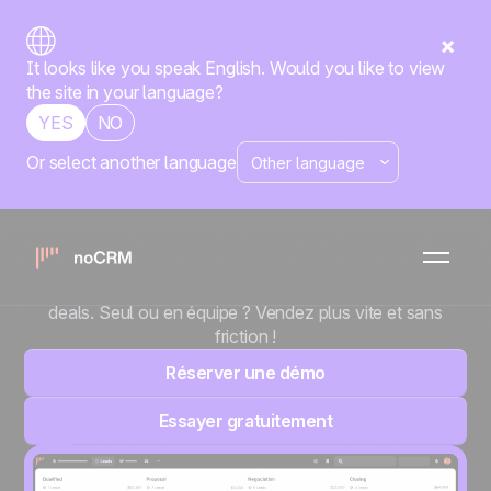
It looks like you speak English. Would you like to view
the site in your language?
YES
NO
Or select another language
Vous détestez les
CRM ?
noCRM, l’outil de gestion commerciale pensé pour
passer à l’action,
réduire l’administratif et closer plus de
deals. Seul ou en équipe ? Vendez plus vite et sans
friction !
Réserver une démo
Essayer gratuitement