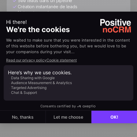
500 leads dans un pipeline
Création instantanée de leads
Notes et rappels
Application mobile
Expert
26 $US
/utilisateur/mois
Structurez votre pipeline, connectez vos outils,
automatisez et boostez votre croissance.
Essayer gratuitement
Tout Starter, plus :
Leads et pipelines illimités
Personnalisations illimitées
Devis & factures
Suivi avancé des performances
3 000+ intégrations et API