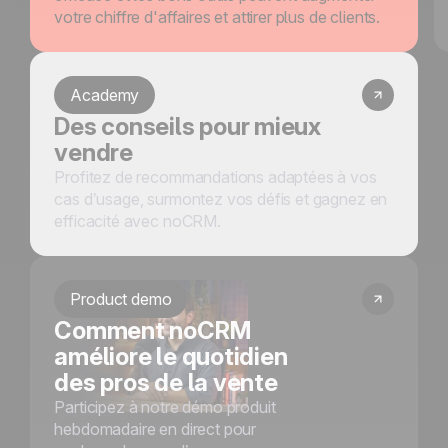
votre chiffre d'affaires et attirer plus de clients.
Academy
Des conseils pour mieux
vendre
Profitez de recommandations adaptées à vos
cas d’usage, surmontez vos défis et gagnez en
efficacité avec noCRM.
Product demo
Comment noCRM
améliore le quotidien
des pros de la vente
Participez à notre démo produit
hebdomadaire en direct pour