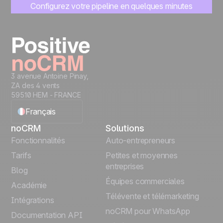
Configurez votre pipeline en quelques minutes
Commencez à gérer vos leads instantanémen
Essayer gratuitement
3 avenue Antoine Pinay,
ZA des 4 vents
59510 HEM - FRANCE
Français
noCRM
Solutions
English
Fonctionnalités
Auto-entrepreneurs
Tarifs
Petites et moyennes
Español
entreprises
Blog
Équipes commerciales
Português
Académie
Télévente et télémarketing
Intégrations
Italiano
noCRM pour WhatsApp
Documentation API