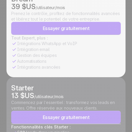
39 $US
/utilisateur/mois
Prenez le contrôle, profitez de fonctionnalités avancées
et libérez tout le potentiel de votre entreprise.
Essayer gratuitement
Tout Expert, plus :
Intégrations WhatsApp et VoIP
Intégration email
Gestion des équipes
Automatisations
Intégrations avancées
Starter
13 $US
/utilisateur/mois
Commencez par l’essentiel : transformez vos leads en
ventes. Offre réservée aux nouveaux clients.
Essayer gratuitement
Fonctionnalités clés Starter :