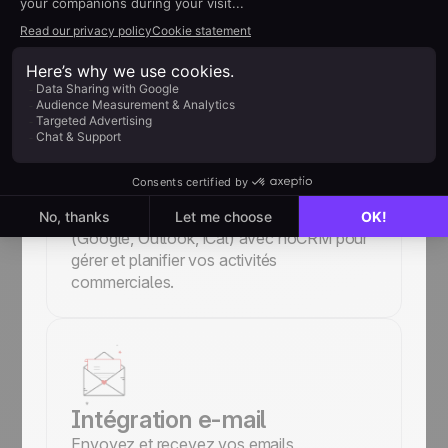
Améliorez votre communication interne
avec Slack et recevez les notifications de
noCRM en temps réel.
Intégration Calendrier
Connectez votre calendrier préféré
(Google, Outlook, iCal) avec noCRM pour
gérer et planifier vos activités
commerciales.
Intégration e-mail
Envoyez et recevez vos emails