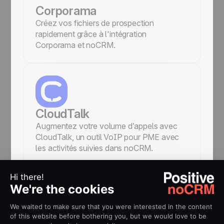
Corporama
Créez vos fichiers de prospection
rapidement grâce à l'intégration
Corporama et noCRM.
CloudTalk
Augmentez votre volume d’appels avec
CloudTalk, un outil VoIP pour PME avec
les activités suivies dans noCRM.
Slack