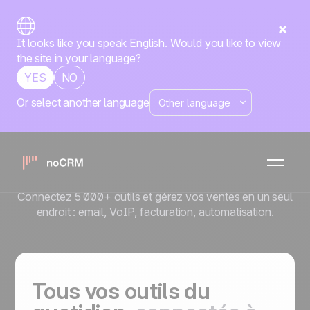
It looks like you speak English. Would you like to view
the site in your language?
YES
NO
Or select another language
Construisez votre
propre machine de
vente
Connectez 5 000+ outils et gérez vos ventes en un seul
endroit : email, VoIP, facturation, automatisation.
Tous vos outils du