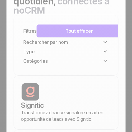
quotidien,
connectés à
noCRM
Filtres
Tout effacer
Rechercher par nom
Type
Catégories
Famille Positive
Native
VoIP & appels
No-code
Gestion des documents et devis
Gestion d’équipe et collaboration
Prospection & outbound
Marketing & emailing
Signitic
Facturation et comptabilité
Transformez chaque signature email en
Communication
opportunité de leads avec Signitic.
Automatisations