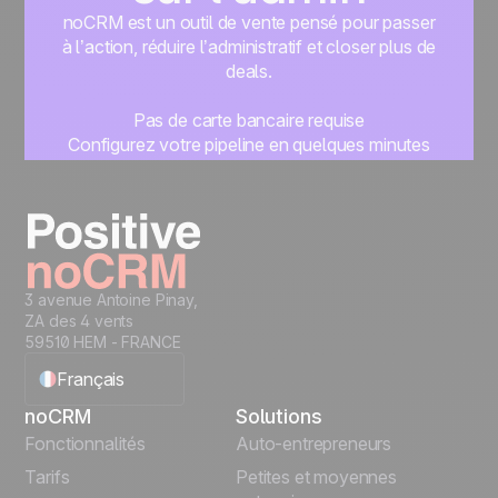
noCRM est un outil de vente pensé pour passer
à l’action, réduire l’administratif et closer plus de
deals.
Pas de carte bancaire requise
Configurez votre pipeline en quelques minutes
Commencez à gérer vos leads instantanément
Essayer gratuitement
3 avenue Antoine Pinay,
ZA des 4 vents
59510 HEM - FRANCE
Français
noCRM
Solutions
English
Fonctionnalités
Auto-entrepreneurs
Tarifs
Petites et moyennes
Español