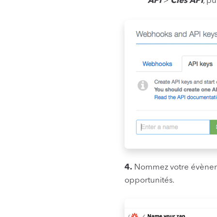
API
>
Clés API
, pu
4.
Nommez votre évèneme
opportunités.