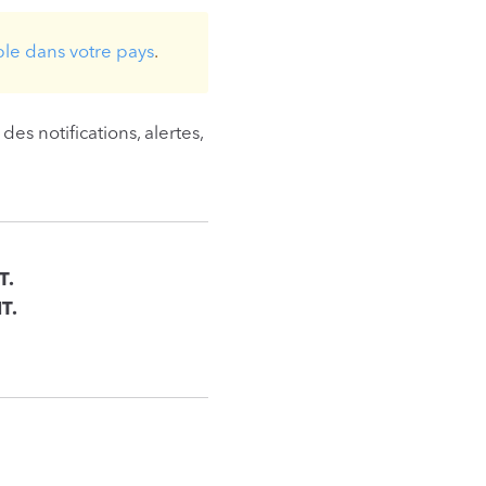
ble dans votre pays
.
s notifications, alertes,
T.
T.