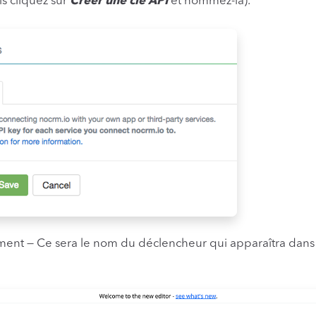
is cliquez sur
Créer une clé API
et nommez-la).
nt — Ce sera le nom du déclencheur qui apparaîtra dan