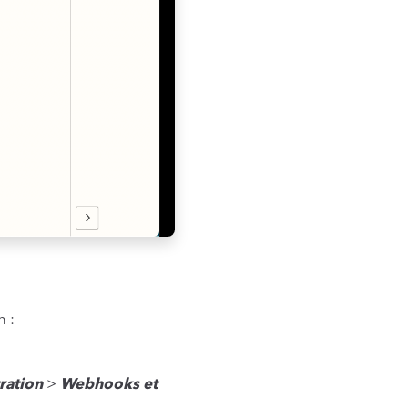
n :
ration
>
Webhooks et