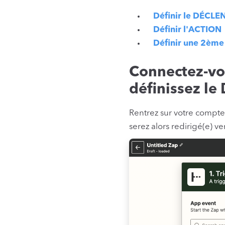
Définir le DÉCL
Définir l'ACTION
Définir une 2èm
Connectez-vo
définissez le
Rentrez sur votre compte
serez alors redirigé(e) v