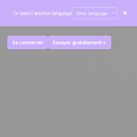
Or select another language
Se connecter
Essayer gratuitement
M
Télévente et Télémarketing
éduisez
User
Suivez chaque appel, priorisez les bons
nte.
leads, ne perdez jamais le fil.
La plateforme CRM et d'automatisation
Positive
marketing
aine
fait
l’actu
ergé