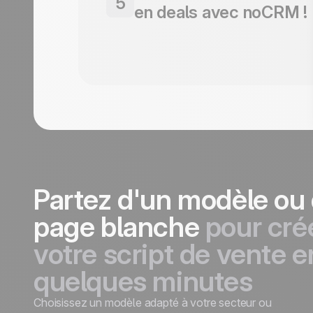
5
rester structuré, confiant et cohérent à c
en deals avec noCRM !
échange.
Capturez vos leads, suivez vos relances 
chaque prochaine étape dans noCRM. Gra
commencer.
Partez d'un modèle ou
page blanche
pour cré
votre script de vente e
quelques minutes
Choisissez un modèle adapté à votre secteur ou