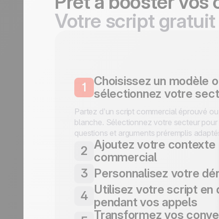
Prêt à booster vos
Votre script gratuit
Choisissez un modèle o
1
sélectionnez votre sec
Partez d’un script commercial éprouvé ou
blanche. Sélectionnez votre secteur pour 
questions et arguments préremplis adapté
Ajoutez votre contexte
2
commercial
Définissez votre offre, votre cible et vos 
3
Personnalisez votre dé
adapter le script à vos conversations de v
Utilisez votre script en 
Modifiez les questions, le traitement des o
4
les arguments selon la manière dont vous
pendant vos appels
Transformez vos conve
Gardez votre script ouvert pendant vos a