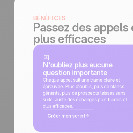
BÉNÉFICES
Passez des appels 
plus efficaces
N'oubliez plus aucune
question importante
Chaque appel suit une trame claire et
éprouvée. Plus d’oublis, plus de blancs
gênants, plus de prospects laissés sans
suite. Juste des échanges plus fluides et
plus efficaces.
Créer mon script