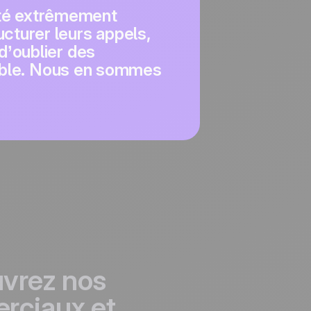
été extrêmement
ucturer leurs appels,
d’oublier des
lexible. Nous en sommes
vrez nos
erciaux et