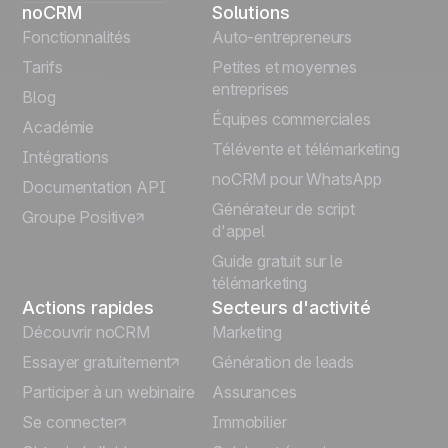
noCRM
Solutions
English
Fonctionnalités
Auto-entrepreneurs
Tarifs
Petites et moyennes
Español
entreprises
Blog
Équipes commerciales
Português
Académie
Télévente et télémarketing
Intégrations
Italiano
noCRM pour WhatsApp
Documentation API
Générateur de script
Groupe Positive
Deutsch
d'appel
Guide gratuit sur le
télémarketing
Actions rapides
Secteurs d'activité
Découvrir noCRM
Marketing
Essayer gratuitement
Génération de leads
Participer à un webinaire
Assurances
Se connecter
Immobilier