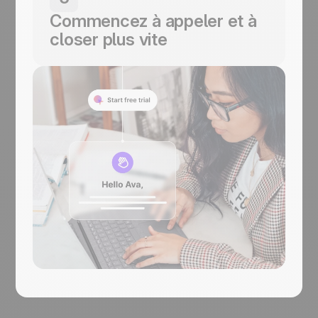
clics et appelez directement depuis
Commencez à appeler et à
noCRM.
closer plus vite
Mettez votre équipe en action et regardez
vos résultats décoller.