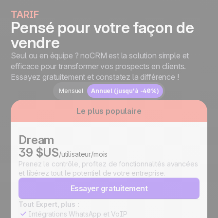
TARIF
Pensé pour votre façon de
vendre
Seul ou en équipe ? noCRM est la solution simple et
efficace pour transformer vos prospects en clients.
Essayez gratuitement et constatez la différence !
Mensuel
Annuel (jusqu'à -40%)
Le plus populaire
Dream
39 $US
/utilisateur/mois
Prenez le contrôle, profitez de fonctionnalités avancées
et libérez tout le potentiel de votre entreprise.
Essayer gratuitement
Tout Expert, plus :
Intégrations WhatsApp et VoIP