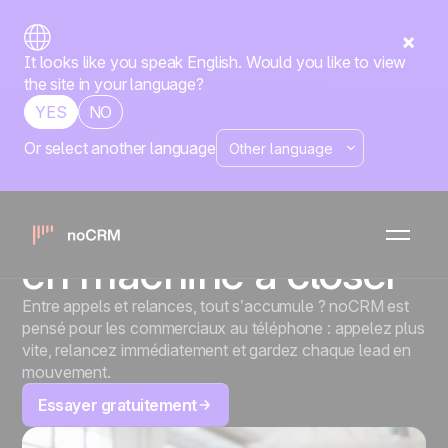
It looks like you speak English. Would you like to view
the site in your language?
YES
NO
Or select another language
TÉLÉMARKETING ET TÉLÉVENTE
Transformez vos
campagnes d'appels
en machine à closer
Entre appels et relances, tout s’accumule ? noCRM est
pensé pour les commerciaux au téléphone : appelez plus
vite, relancez immédiatement et gardez chaque lead en
mouvement.
Essayer gratuitement