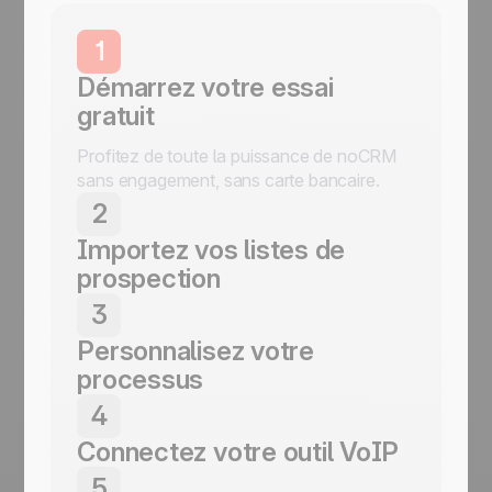
1
Démarrez votre essai
gratuit
Profitez de toute la puissance de noCRM
sans engagement, sans carte bancaire.
2
Importez vos listes de
prospection
Importez vos leads depuis n'importe quelle
3
source en quelques clics, sans effort.
Personnalisez votre
processus
Créez un workflow d'appels qui colle à
4
votre façon de travailler.
Connectez votre outil VoIP
Intégrez votre solution VoIP en quelques
5