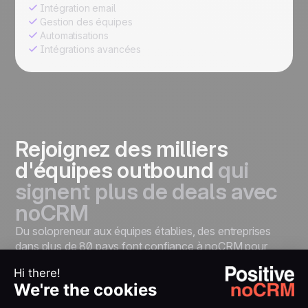
Intégration email
Gestion des équipes
Automatisations
Intégrations avancées
Rejoignez des milliers
d'équipes outbound
qui
signent plus de deals avec
noCRM
Du solopreneur aux équipes établies, des entreprises
dans plus de 80 pays font confiance à noCRM pour
passer à l’action, closer plus de ventes et accélérer leur
croissance.