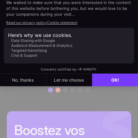
Logiciel flexible et à faible
coût
J'utilise noCRM depuis plusieurs années.
J'avais déjà utilisé d'autres CRM de par le
passé, et j'ai décidé de changer car j'ai aimé
la flexibilité du logiciel ce qui me permet de
configurer le tout selon mon offre de service.
Yann Nguyen
Président et New Business Developer,
AssureXpress
Boostez vos