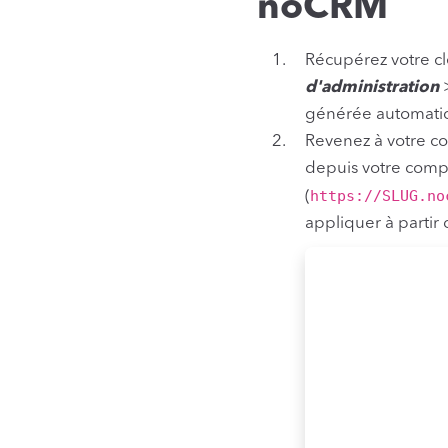
noCRM
Récupérez votre c
d'administration
>
générée automati
Revenez à votre c
depuis votre compt
https://SLUG.no
(
appliquer à partir 