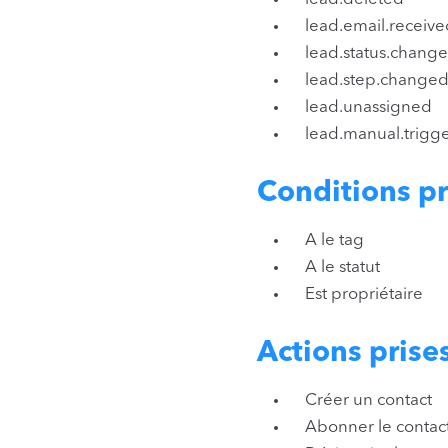
lead.email.receive
lead.status.change
lead.step.changed
lead.unassigned
lead.manual.trigg
Conditions pr
A le tag
A le statut
Est propriétaire
Actions prise
Créer un contact
Abonner le contact 