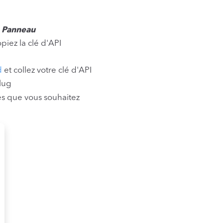
à
Panneau
opiez la clé d'API
d
et collez votre clé d'API
lug
res que vous souhaitez