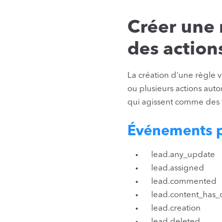
Créer une
des actio
La création d'une règle
ou plusieurs actions au
qui agissent comme des fil
Événements p
lead.any_update
lead.assigned
lead.commented
lead.content_has
lead.creation
lead.deleted