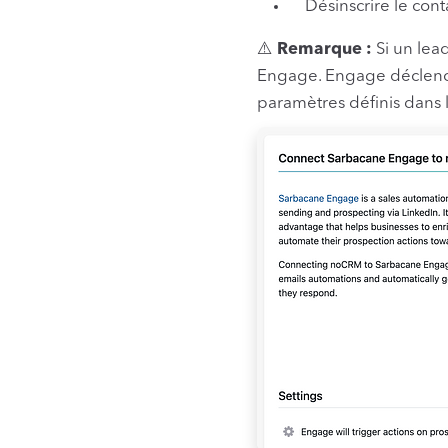
Désinscrire le conta
⚠️
Remarque :
Si un lea
Engage. Engage déclenche
paramètres définis dans l