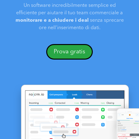
Un software incredibilmente semplice ed
efficiente per aiutare il tuo team commerciale a
monitorare e a chiudere i deal
senza sprecare
ore nell'inserimento di dati.
Prova gratis