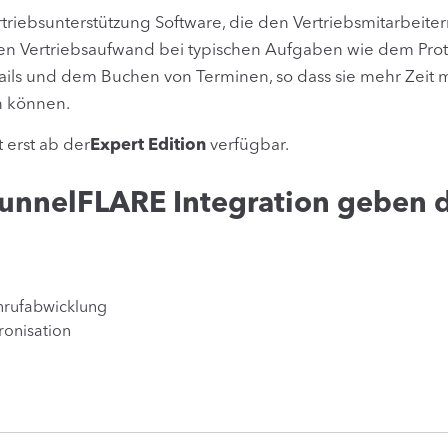
rtriebsunterstützung Software, die den Vertriebsmitarbeitern h
ren Vertriebsaufwand bei typischen Aufgaben wie dem Prot
ls und dem Buchen von Terminen, so dass sie mehr Zeit m
n können.
t erst ab der
Expert Edition
verfügbar.
nnelFLARE Integration geben 
nrufabwicklung
ronisation
g