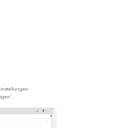
instellungen-
ügen'.