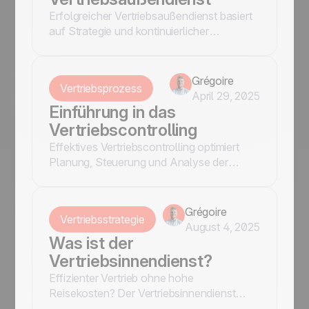
Erfolgreicher Vertriebsaußendienst basiert
auf Strategie und kontinuierlicher
Optimierung: Erfolgreiche
Vertriebsaußendienstmitarbeiter ...
Grégoire
Vertriebsprozess
April 29, 2025
Einführung in das
Vertriebscontrolling
Effektives Vertriebscontrolling optimiert
Planung, Steuerung und Analyse der
Vertriebsprozesse. Erfahre, welche
Kennzahlen und Tools wie noCRM den
Erfolg steigern!
Grégoire
Vertriebsstrategie
August 4, 2025
Was ist der
Vertriebsinnendienst?
Effizienter Vertrieb ohne hohe
Reisekosten? Der Vertriebsinnendienst
optimiert Verkaufsprozesse, steigert die