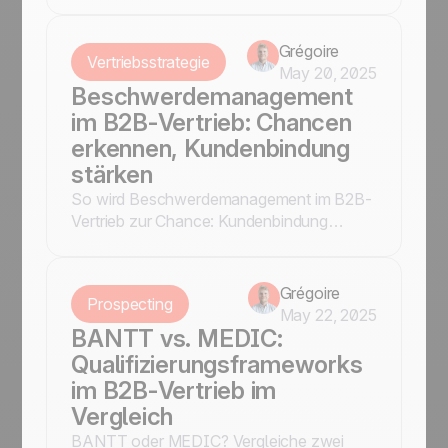
Vertriebsansatz mit smarten Tools effizient
unterstützt – jetzt mehr erfahren.
Grégoire
Vertriebsstrategie
May 20, 2025
Beschwerdemanagement
im B2B-Vertrieb: Chancen
erkennen, Kundenbindung
stärken
So wird Beschwerdemanagement im B2B-
Vertrieb zur Chance: Kundenbindung
stärken, Zusatzverkäufe erzielen – mit
klarer Struktur & noCRM.io als Tool.
Grégoire
Prospecting
May 22, 2025
BANTT vs. MEDIC:
Qualifizierungsframeworks
im B2B-Vertrieb im
Vergleich
BANTT oder MEDIC? Vergleiche zwei