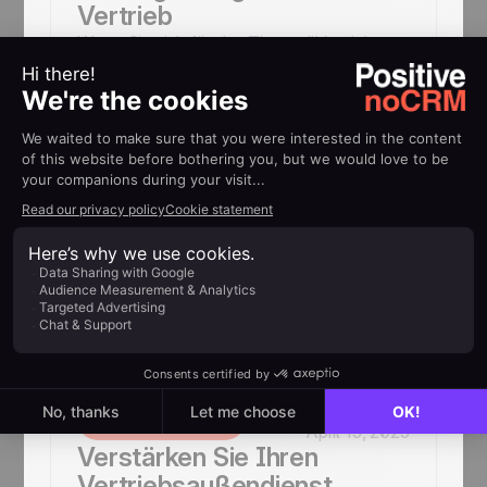
Vertrieb
Wenn Sie sich für das Thema "Vertrieb
Aufgaben" interessieren, dann sollten Sie
beachten, dass 87 Prozent der ...
Grégoire
Vertriebsstrategie
May 6, 2025
Was ist ein Verkäufermarkt
– und welche Auswirkungen
hat er auf den B2B-
Vertrieb?
Was ist ein Verkäufermarkt? So nutzen
B2B-Vertriebsteams Angebotsknappheit
strategisch – mit klaren Prozessen &
noCRM.io als Tool zur Leadsteuerung.
Grégoire
Vertriebsstrategie
April 15, 2025
Verstärken Sie Ihren
Vertriebsaußendienst