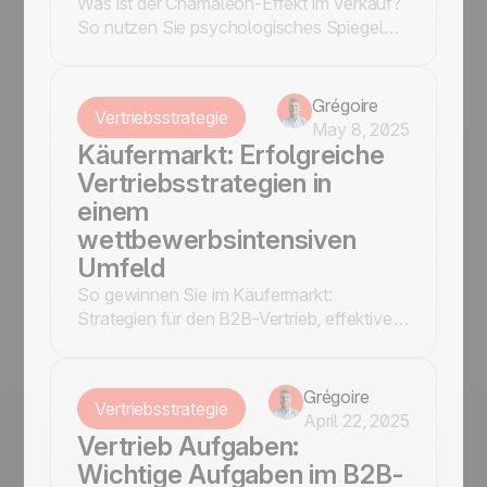
Was ist der Chamäleon-Effekt im Verkauf?
So nutzen Sie psychologisches Spiegeln
gezielt im B2B-Vertrieb – für Vertrauen,
Nähe und höhere Abschlussquoten.
Grégoire
Vertriebsstrategie
May 8, 2025
Käufermarkt: Erfolgreiche
Vertriebsstrategien in
einem
wettbewerbsintensiven
Umfeld
So gewinnen Sie im Käufermarkt:
Strategien für den B2B-Vertrieb, effektive
Lead-Nachverfolgung & wie noCRM.io Ihr
Team im Wettbewerb unterstützt.
Grégoire
Vertriebsstrategie
April 22, 2025
Vertrieb Aufgaben:
Wichtige Aufgaben im B2B-