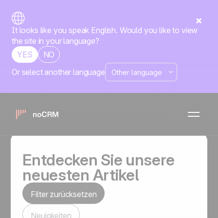
It looks like you speak English. Would you like to view
the site in your language?
YES
NO
Or select another language
noCRM blog
Inhalte, die Ihre Deals voranbringen.
Entdecken Sie unsere
neuesten Artikel
Filter zurücksetzen
Neuigkeiten