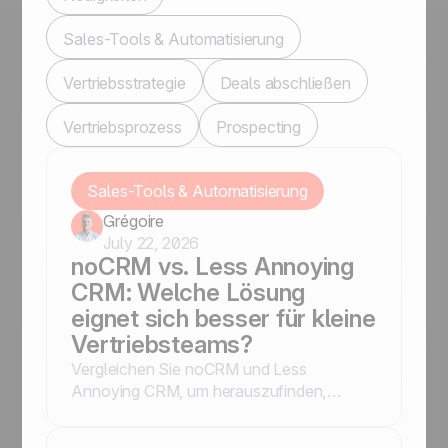
Sales-Tools & Automatisierung
Vertriebsstrategie
Deals abschließen
Vertriebsprozess
Prospecting
Sales-Tools & Automatisierung
Grégoire
July 22, 2026
noCRM vs. Less Annoying
CRM: Welche Lösung
eignet sich besser für kleine
Vertriebsteams?
Vergleichen Sie noCRM und Less
Annoying CRM, um herauszufinden,
welche Vertriebslösung am besten zu
Ihrem Unternehmen passt – je nachdem,