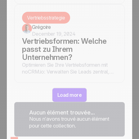
Kundenbindung und...
Vertriebsstrategie
Grégoire
December 19, 2024
Vertriebsformen: Welche
passt zu Ihrem
Unternehmen?
Optimieren Sie Ihre Vertriebsformen mit
noCRM.io: Verwalten Sie Leads zentral,
verfolgen Sie Ihre Pipeline, planen Sie
Follow-ups und ...
Load more
Aucun élément trouvée...
Nous n’avons trouvé aucun élément
pour cette collection.