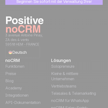
Beginnen Sie sofort mit der Verwaltung Ihrer
Leads
Kostenlos testen
3 avenue Antoine Pinay,
ZA des 4 vents
59510 HEM - FRANCE
Deutsch
noCRM
Lösungen
English
Funktionen
Solopreneure
Preise
Kleine & mittlere
Français
Unternehmen
Blog
Vertriebsteams
Español
Academy
Telesales & Telemarketing
Integrationen
Português
noCRM für WhatsApp
API-Dokumentation
noCRM Sales-Script-