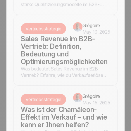
starke Qualifizierungsmodelle im B2B-
Vertrieb – mit Praxisbeispielen und Tipps
zur Umsetzung mit noCRM.
Grégoire
Vertriebsstrategie
May 13, 2025
Sales Revenue im B2B-
Vertrieb: Definition,
Bedeutung und
Optimierungsmöglichkeiten
Was bedeutet Sales Revenue im B2B-
Vertrieb? Erfahre, wie du Verkaufserlöse
analysierst, optimierst und mit noCRM.io
nachhaltig steigerst.
Grégoire
Vertriebsstrategie
May 15, 2025
Was ist der Chamäleon-
Effekt im Verkauf – und wie
kann er Ihnen helfen?