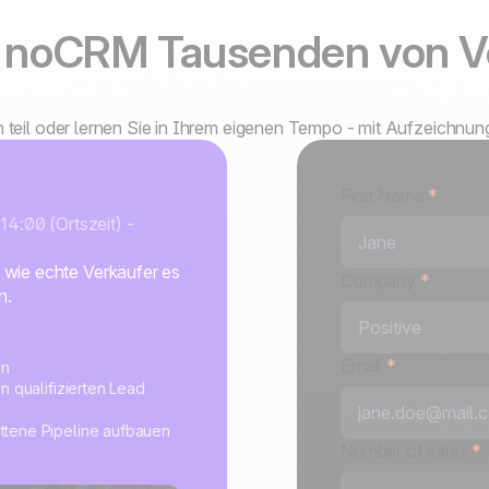
e noCRM Tausenden von V
 teil oder lernen Sie in Ihrem eigenen Tempo - mit Aufzeichnu
First Name
*
14:00 (Ortszeit) -
 wie echte Verkäufer es
Company
*
n.
Email
*
en
n qualifizierten Lead
ttene Pipeline aufbauen
Number of sales
*