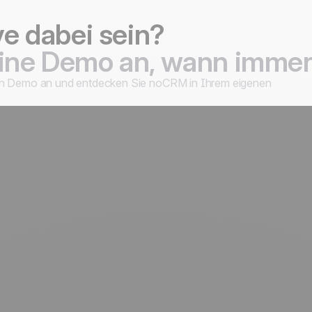
ve dabei sein?
eine Demo an, wann immer
ten Demo an und entdecken Sie noCRM in Ihrem eigenen