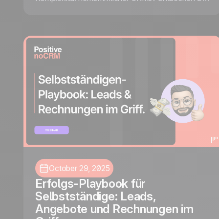
wie Sie noCRM meistern – ein aktionsorientiertes
Lead-Management-Tool, das Ihnen hilft, sich auf
das Wesentliche zu konzentrieren: Leads
erfassen, effizient nachfassen und mehr
Abschlüsse erzielen.
October 29, 2025
Erfolgs-Playbook für
Selbstständige: Leads,
Angebote und Rechnungen im