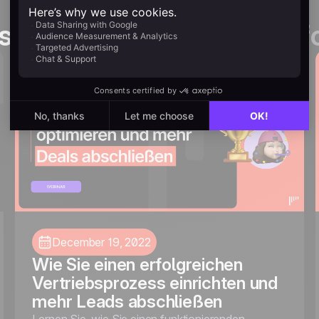
sses
für mehr Vertriebserf
December 19, 2022
Wie Sie einen erfolgreichen
Vertriebsprozess einrichten und
mehr Leads abschließen