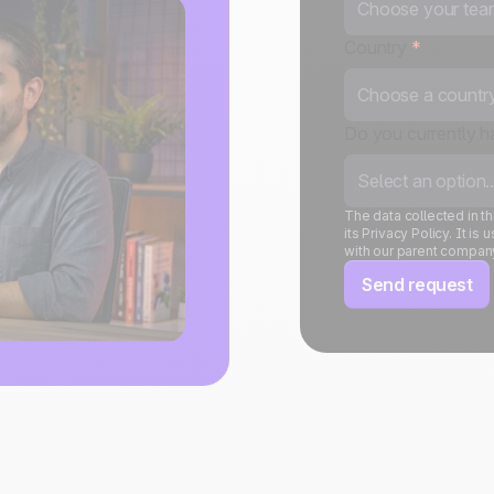
Choose your team
Country
*
Choose a country.
Do you currently 
Select an option..
The data collected in 
its Privacy Policy. It 
with our parent compan
Send request