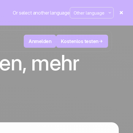
Or select another language
Anmelden
Kostenlos testen
fen, mehr
ecken
Televertrieb & Telemarketing
tte im
User
Verfolgen Sie jeden Anruf, priorisieren Sie
d mehr
die richtigen Leads und wissen Sie immer,
sung
Die CRM- und Marketing-
äne
Positive
was als Nächstes zu tun ist.
Automatisierungsplattform
in den
Nachrichten