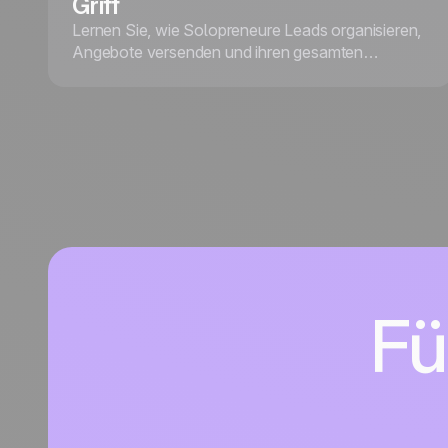
Griff
Lernen Sie, wie Solopreneure Leads organisieren,
Angebote versenden und ihren gesamten
Vertriebsprozess mit noCRM verwalten – ohne die
Komplexität klassischer CRMs.
Fü