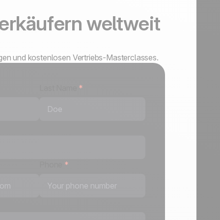
erkäufern weltweit
ngen und kostenlosen Vertriebs-Masterclasses.
Last Name
*
Phone
*