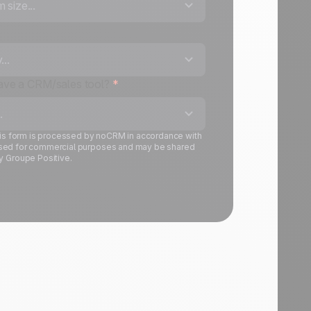
 size...
..
have a CRM/sales tool?
*
.
this form is processed by noCRM in accordance with
is used for commercial purposes and may be shared
y Groupe Positive.