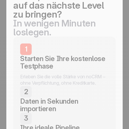
auf das nächste Level
zu bringen?
In wenigen Minuten
loslegen.
1
Starten Sie Ihre kostenlose
Testphase
Erleben Sie die volle Stärke von noCRM –
ohne Verpflichtung, ohne Kreditkarte.
2
Daten in Sekunden
importieren
Leads aus beliebigen Quellen importieren:
3
E-Mail, WhatsApp, Formulare oder CSV in
Ihre ideale Pipeline
wenigen Klicks.