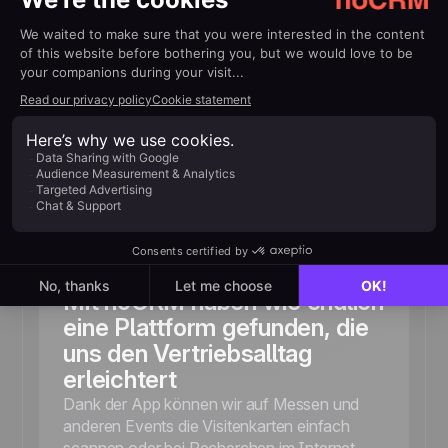
Schließen Sie sich
tausenden KMU an,
die mit
noCRM mehr Deals
abschließen
Ob als Einzelunternehmer, wachsendes Unternehmen
oder etabliertes Team - Unternehmen in über 80 Ländern
nutzen noCRM, um schneller zu verkaufen, mehr Deals
abzuschließen und ihr Wachstum zu beschleunigen.
Mit noCRM haben wie endlich
eine Plattform gefunden, die
uns den Vertriebsalltag
erleichtert
Dank der App können wir auf Messen und
anderen Events die Visitenkarten einfach