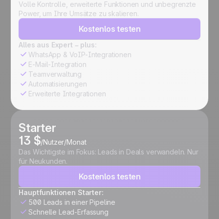
Volle Kontrolle, erweiterte Funktionen und unbegrenzte
Power, um Ihre Umsätze zu skalieren.
Kostenlos testen
Alles aus Expert – plus:
WhatsApp & VoIP-Integrationen
E-Mail-Integration
Teamverwaltung
Automatisierungen
Erweiterte Integrationen
Starter
13 $
/Nutzer/Monat
Das Wichtigste im Fokus: Leads in Deals verwandeln. Nur
für Neukunden.
Kostenlos testen
Hauptfunktionen Starter:
500 Leads in einer Pipeline
Schnelle Lead-Erfassung