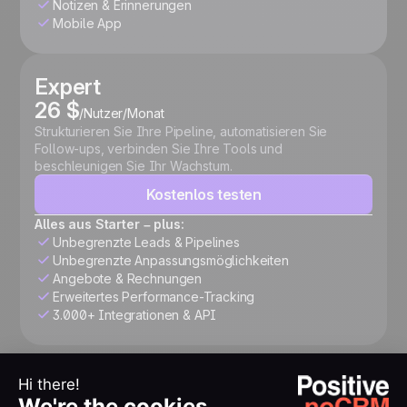
Notizen & Erinnerungen
Mobile App
Expert
26 $
/Nutzer/Monat
Strukturieren Sie Ihre Pipeline, automatisieren Sie
Follow-ups, verbinden Sie Ihre Tools und
beschleunigen Sie Ihr Wachstum.
Kostenlos testen
Alles aus Starter – plus:
Unbegrenzte Leads & Pipelines
Unbegrenzte Anpassungsmöglichkeiten
Angebote & Rechnungen
Erweitertes Performance-Tracking
3.000+ Integrationen & API