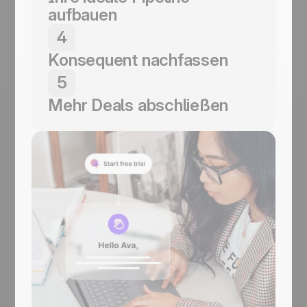
aufbauen
Erstellen Sie einen Vertriebsprozess, der zu
4
Ihrer Arbeitsweise passt.
Konsequent nachfassen
Nutzen Sie Erinnerungen und visuelle
5
Hinweise, um Deals voranzubringen.
Mehr Deals abschließen
Handeln Sie und sehen Sie, wie Ihr
Geschäft wächst.