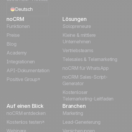
Deutsch
noCRM
Lösungen
English
Funktionen
Solopreneure
Preise
Kleine & mittlere
Français
Unternehmen
Blog
Vertriebsteams
Español
Academy
Telesales & Telemarketing
Integrationen
Português
noCRM für WhatsApp
API-Dokumentation
noCRM Sales-Script-
Positive Group
Italiano
Generator
Kostenloser
Telemarketing-Leitfaden
Auf einen Blick
Branchen
noCRM entdecken
Marketing
Kostenlos testen
Lead-Generierung
Webinare
Versicherungen