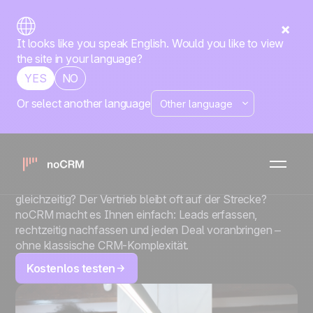
It looks like you speak English. Would you like to view
the site in your language?
YES
NO
Or select another language
KLEINE UND MITTLERE UNTERNEHMEN
Kein Vertriebsteam?
Kein Problem.
Sie führen ein Unternehmen und jonglieren dabei alles
gleichzeitig? Der Vertrieb bleibt oft auf der Strecke?
noCRM macht es Ihnen einfach: Leads erfassen,
rechtzeitig nachfassen und jeden Deal voranbringen –
ohne klassische CRM-Komplexität.
Kostenlos testen