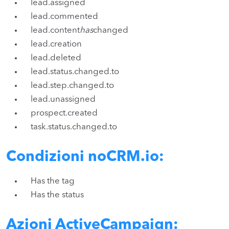
lead.assigned
lead.commented
lead.content
has
changed
lead.creation
lead.deleted
lead.status.changed.to
lead.step.changed.to
lead.unassigned
prospect.created
task.status.changed.to
Condizioni noCRM.io:
Has the tag
Has the status
Azioni ActiveCampaign: