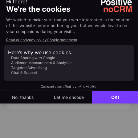
dettagliati per trovare rapidamente le risposte
che cerchi.
Visita il centro assistenza
Diventa partner
Agenzie, integratori, partner tecnologici o
affiliati: collabora con noCRM per accelerare
la crescita dei tuoi clienti.
Unisciti al programma partner