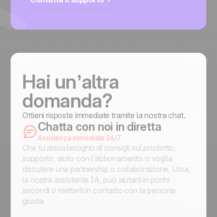
Hai un’altra
domanda?
Ottieni risposte immediate tramite la nostra chat.
Chatta con noi in diretta
Assistenza immediata 24/7
Che tu abbia bisogno di consigli sul prodotto,
supporto, aiuto con l’abbonamento o voglia
discutere una partnership o collaborazione, Uma,
la nostra assistente IA, può aiutarti in pochi
secondi o metterti in contatto con la persona
giusta.