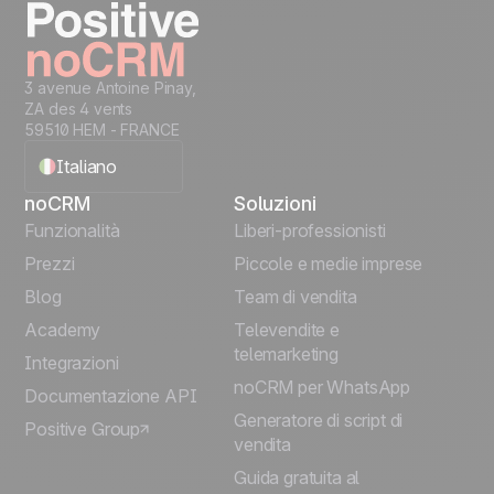
3 avenue Antoine Pinay,
ZA des 4 vents
59510 HEM - FRANCE
Italiano
noCRM
Soluzioni
English
Funzionalità
Liberi-professionisti
Prezzi
Piccole e medie imprese
Français
Blog
Team di vendita
Español
Academy
Televendite e
telemarketing
Integrazioni
Português
noCRM per WhatsApp
Documentazione API
Generatore di script di
Positive Group
Deutsch
vendita
Guida gratuita al