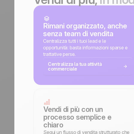
Rimani organizzato, anche
senza team di vendita
Centralizza tutti i tuoi lead e le
opportunità: basta informazioni sparse e
trattative perse.
Centralizza la tua attività
commerciale
Vendi di più con un
processo semplice e
chiaro
Segui un flusso di vendita strutturato che