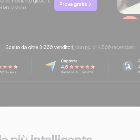
tta al momento giusto e
Prova gratis
CRM classico.
Scelto da oltre 8.000 venditori,
con più di 4.500 recensioni
o più intelligente