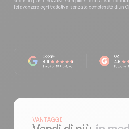
secondo piano. noCRM è semplice: cattura lead, riconta
Contattaci
fai avanzare ogni trattativa, senza la complessità di un 
Diventa partner
VANTAGGI
Vendi di più,
in mod