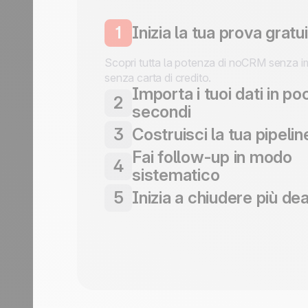
1
Inizia la tua prova gratu
Scopri tutta la potenza di noCRM senza 
senza carta di credito.
Importa i tuoi dati in po
2
secondi
Importa lead da qualsiasi fonte: email, W
3
Costruisci la tua pipelin
moduli o CSV in pochi clic.
Fai follow-up in modo
Crea un processo di vendita che si adatti 
4
lavorare.
sistematico
Affidati ai promemoria e ai segnali visivi pe
5
Inizia a chiudere più dea
avanzare i deal.
Agisci e guarda la tua attività crescere.