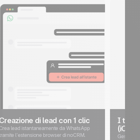
Creazione di lead con 1 clic
I tuoi
(iOS e
Crea lead istantaneamente da WhatsApp
tramite l’estensione browser di noCRM.
Gestisci, s