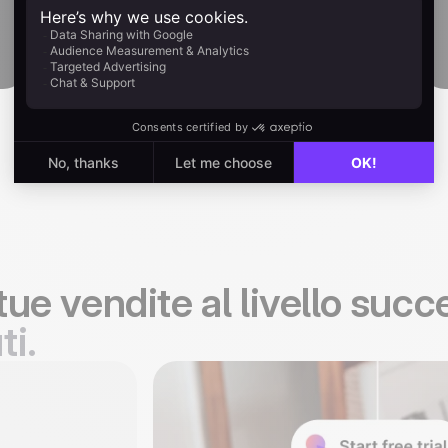
Prova gratis
tue vendite al livello suc
ti.