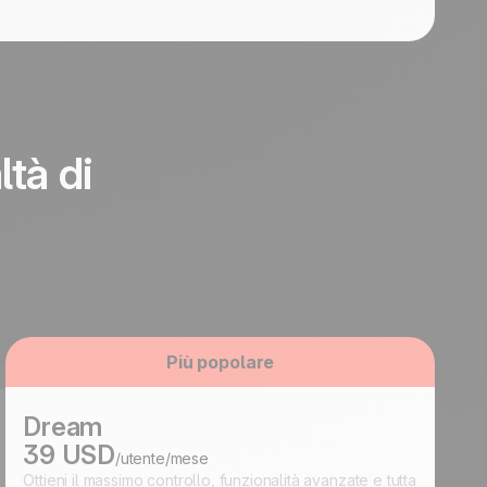
ltà di
Più popolare
Dream
39 USD
/utente/mese
Ottieni il massimo controllo, funzionalità avanzate e tutta