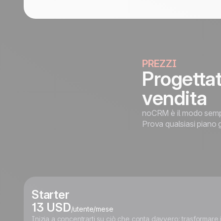
PREZZI
Progettat
vendita
noCRM è il modo sempli
Prova qualsiasi piano g
Starter
13 USD
/utente/mese
Inizia a concentrarti su ciò che conta davvero: trasformare 