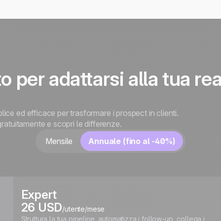
o per adattarsi alla tua rea
ce ed efficace per trasformare i prospect in clienti.
ratuitamente e scopri le differenze.
Mensile
Annuale (fino al -40%)
Expert
26 USD
/utente/mese
i
Struttura la tua pipeline, automatizza i follow-up, collega i