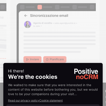
Sincronizzazione email
Invia, pianifica e ricevi mail direttamente in
noCRM.