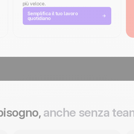
più veloce.
Semplifica il tuo lavoro
quotidiano
 bisogno,
anche senza team