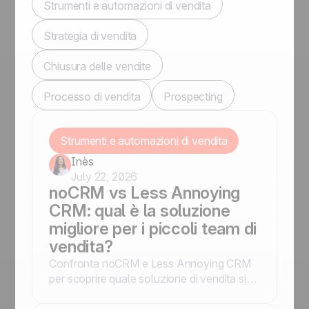
Strumenti e automazioni di vendita
Strategia di vendita
Chiusura delle vendite
Processo di vendita
Prospecting
Strumenti e automazioni di vendita
Inès
July 22, 2026
noCRM vs Less Annoying
CRM: qual è la soluzione
migliore per i piccoli team di
vendita?
Confronta noCRM e Less Annoying CRM
per scoprire quale soluzione di vendita si
adatta meglio alla tua azienda, che tu dia