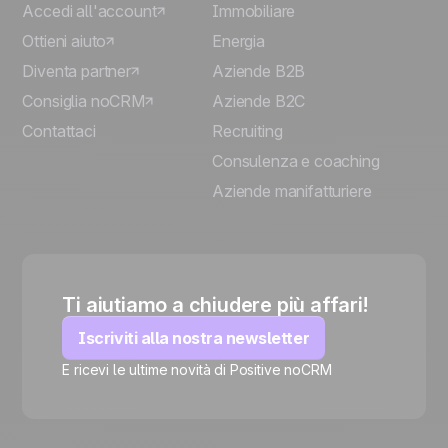
Accedi all'account
Immobiliare
Ottieni aiuto
Energia
Diventa partner
Aziende B2B
Consiglia noCRM
Aziende B2C
Contattaci
Recruiting
Consulenza e coaching
Aziende manifatturiere
Ti aiutiamo a chiudere più affari!
Iscriviti alla nostra newsletter
E ricevi le ultime novità di Positive noCRM
🍪