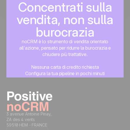
Concentrati sulla
vendita, non sulla
burocrazia
noCRM è lo strumento di vendita orientato
all’azione, pensato per ridurre la burocrazia e
chiudere più trattative.
Nessuna carta di credito richiesta
Configura la tua pipeline in pochi minuti
Inizia subito a gestire i lead
Prova gratis
3 avenue Antoine Pinay,
ZA des 4 vents
59510 HEM - FRANCE