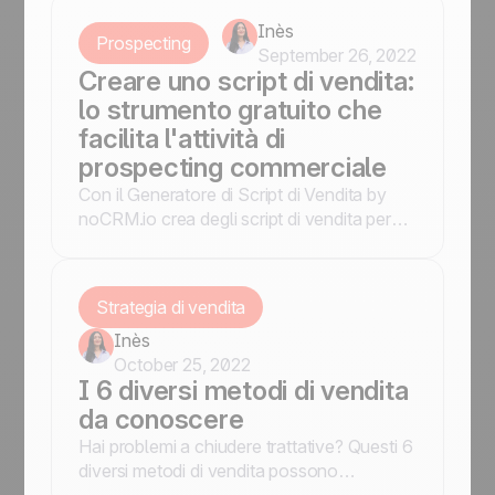
priorità alla conversione dei lead o alla
gestione dei contatti.
Inès
Prospecting
September 26, 2022
Creare uno script di vendita:
lo strumento gratuito che
facilita l'attività di
prospecting commerciale
Con il Generatore di Script di Vendita by
noCRM.io crea degli script di vendita per
qualificare più efficientemente i prospect!
Strategia di vendita
Inès
October 25, 2022
I 6 diversi metodi di vendita
da conoscere
Hai problemi a chiudere trattative? Questi 6
diversi metodi di vendita possono