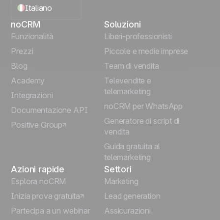
Italiano
noCRM
Soluzioni
English
Funzionalità
Liberi-professionisti
Prezzi
Piccole e medie imprese
Français
Blog
Team di vendita
Español
Academy
Televendite e
telemarketing
Integrazioni
Português
noCRM per WhatsApp
Documentazione API
Generatore di script di
Positive Group
Deutsch
vendita
Guida gratuita al
telemarketing
Azioni rapide
Settori
Esplora noCRM
Marketing
Inizia prova gratuita
Lead generation
Partecipa a un webinar
Assicurazioni