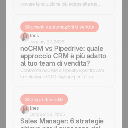
trovare la soluzione più adatta alla tua
azienda. Valuta funzionalità, prezzi e
facilità d'uso per prendere una decisione
consapevole.
Strumenti e automazioni di vendita
Inès
January 27, 2026
noCRM vs Pipedrive: quale
approccio CRM è più adatto
al tuo team di vendita?
Confronta noCRM e Pipedrive per trovare
la soluzione CRM migliore per la tua
azienda. Scopri funzionalità principali,
vantaggi e svantaggi per prendere una
decisione consapevole.
Strategia di vendita
Inès
October 22, 2025
Sales Manager: 6 strategie