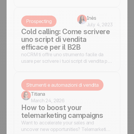
Ottimizza il processo di vendita grazie a
noCRM!
Inès
Prospecting
July 4, 2023
Cold calling: Come scrivere
uno script di vendita
efficace per il B2B
noCRM ti offre uno strumento facile da
usare per scrivere i tuoi script di vendita per
le cold calling in maniera efficace e veloce!
Strumenti e automazioni di vendita
Titiana
March 24, 2026
How to boost your
telemarketing campaigns
Want to accelerate your sales and
uncover new opportunities? Telemarketing