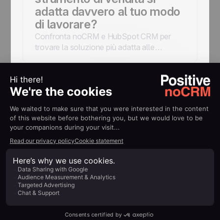
adatta davvero al tuo modo
di lavorare?
Confronta noCRM e HubSpot CRM per
trovare la soluzione più adatta alle
esigenze della tua azienda. Scopri
funzionalità, vantaggi e svantaggi per
prendere una decisione consapevole.
Strumenti e automazioni di vendita
Inès
March 10, 2026
noCRM vs Monday CRM:
quale piattaforma di vendita
è più adatta alla tua
azienda?
Confronta noCRM e Monday CRM per
trovare la soluzione più adatta alle
esigenze della tua azienda. Scopri
funzionalità, vantaggi e svantaggi per
prendere una decisione consapevole.