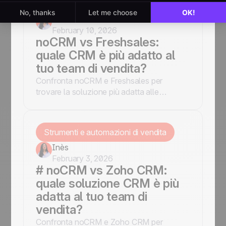
Strumenti e automazioni di vendita
Inès
February 10, 2026
noCRM vs Freshsales:
quale CRM è più adatto al
tuo team di vendita?
Confronta noCRM e Freshsales per
trovare la soluzione più adatta alle
esigenze della tua azienda. Analizza
funzionalità, vantaggi e svantaggi per
prendere una decisione consapevole.
Strumenti e automazioni di vendita
Inès
February 3, 2026
# noCRM vs Zoho CRM:
quale soluzione CRM è più
adatta al tuo team di
vendita?
Confronta noCRM e Zoho CRM per