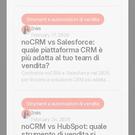
is your best ally. But let’s be honest, no
one wants to deal with complicated tools
and endless forms.
Strumenti e automazioni di vendita
Inès
February 17, 2026
noCRM vs Salesforce:
quale piattaforma CRM è
più adatta al tuo team di
vendita?
Confronta noCRM e Salesforce nel 2026
per trovare la soluzione CRM più adatta
alle esigenze della tua azienda. Scopri
funzionalità, prezzi e casi d’uso ideali.
Strumenti e automazioni di vendita
Inès
February 24, 2026
noCRM vs HubSpot: quale
strumento di vendita si