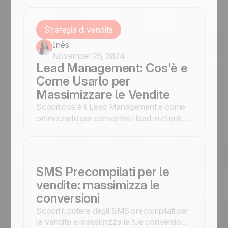
probabilmente rimettere in carreggiata la
tua rete vendita.
Strategia di vendita
Inès
November 26, 2024
Lead Management: Cos'è e
Come Usarlo per
Massimizzare le Vendite
Scopri cos’è il Lead Management e come
ottimizzarlo per convertire i lead in clienti,
migliorando vendite e ROI della tua
azienda.
SMS Precompilati per le
vendite: massimizza le
conversioni
Scopri il potere degli SMS precompilati per
le vendite e massimizza le tue conversioni.