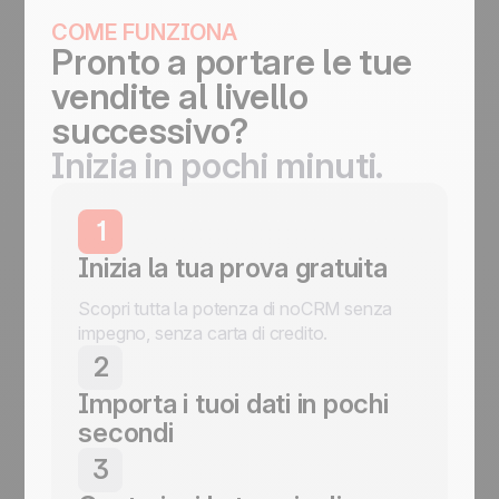
COME FUNZIONA
Pronto a portare le tue
vendite al livello
successivo?
Inizia in pochi minuti.
1
Inizia la tua prova gratuita
Scopri tutta la potenza di noCRM senza
impegno, senza carta di credito.
2
Importa i tuoi dati in pochi
secondi
Importa lead da qualsiasi fonte: email,
3
WhatsApp, moduli o CSV in pochi clic.