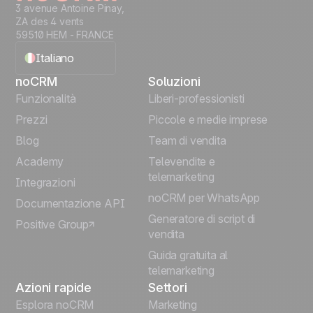
crescita aziendale.Puoi passare tra i piani
3 avenue Antoine Pinay,
Starter, Expert e Dream in qualsiasi momento.
ZA des 4 vents
Le modifiche entrano in vigore
59510 HEM - FRANCE
immediatamente e la fatturazione avviene
Italiano
alla data di rinnovo per i piani mensili. Per i
piani annui invece, l’account viene addebitato
noCRM
Soluzioni
immediatamente con un importo
English
Funzionalità
Liberi-professionisti
proporzionale. Se hai un piano annuo o un
Prezzi
Piccole e medie imprese
prezzo speciale, contatta il supporto prima di
Français
Blog
Team di vendita
cambiare. Nota che il piano Starter include un
limite di dati: se lo superi, dovrai ridurre il
Español
Academy
Televendite e
numero di dati prima di effettuare il
telemarketing
Integrazioni
downgrade.
Português
noCRM per WhatsApp
Documentazione API
Generatore di script di
Positive Group
Deutsch
vendita
Guida gratuita al
telemarketing
Azioni rapide
Settori
Esplora noCRM
Marketing