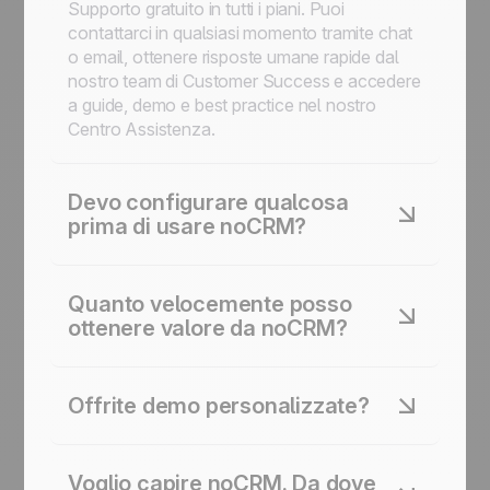
Supporto gratuito in tutti i piani. Puoi
contattarci in qualsiasi momento tramite chat
o email, ottenere risposte umane rapide dal
nostro team di Customer Success e accedere
a guide, demo e best practice nel nostro
Centro Assistenza.
Devo configurare qualcosa
prima di usare noCRM?
No. Non ci sono campi obbligatori, non ci
sono flussi di lavoro complessi da
Quanto velocemente posso
configurare, nessun lavoro amministrativo
ottenere valore da noCRM?
che ti impedisce di vendere. Puoi adattare
noCRM nel tempo per massimizzarne
Quasi immediatamente. La maggior parte dei
l'utilizzo, ma non hai bisogno di configurare
clienti crea le prime opportunità di vendita in
Offrite demo personalizzate?
nulla per iniziare.
pochi secondi, inizia a monitorare le azioni
subito e non ha bisogno di sessioni di
Sì, quando ha davvero senso. Per i team di
onboarding o di configurazione. noCRM è
vendita da 10 persone, di solito
Voglio capire noCRM. Da dove