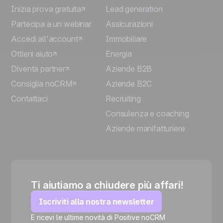
Inizia prova gratuita
Lead generation
Partecipa a un webinar
Assicurazioni
Accedi all'account
Immobiliare
Ottieni aiuto
Energia
Diventa partner
Aziende B2B
Consiglia noCRM
Aziende B2C
Contattaci
Recruiting
Consulenza e coaching
Aziende manifatturiere
Ti aiutiamo a chiudere più affari!
Iscriviti alla nostra newsletter
E ricevi le ultime novità di Positive noCRM
🍪