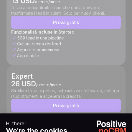
13 USD
/utente/mese
Inizia a concentrarti su ciò che conta davvero:
trasformare i lead in clienti. Solo per nuovi clienti.
Prova gratis
Funzionalità incluse in Starter:
500 lead in una pipeline
Cattura rapida dei lead
Appunti e promemoria
App mobile
Expert
26 USD
/utente/mese
Struttura la tua pipeline, automatizza i follow-up, collega
i tuoi strumenti e accelera la crescita.
Prova gratis
Tutto ciò che è in Starter, più:
Lead e pipeline illimitati
Personalizzazioni illimitate