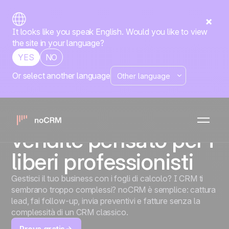
It looks like you speak English. Would you like to view
the site in your language?
YES
NO
Or select another language
LIBERI PROFESSIONISTI
Lo strumento di
gestione delle
vendite pensato per i
liberi professionisti
Gestisci il tuo business con i fogli di calcolo? I CRM ti
sembrano troppo complessi? noCRM è semplice: cattura
lead, fai follow-up, invia preventivi e fatture senza la
complessità di un CRM classico.