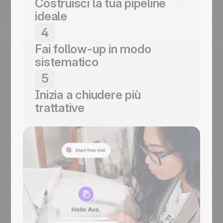
Costruisci la tua pipeline
ideale
Crea un processo di vendita che si adatti al
4
tuo modo di lavorare.
Fai follow-up in modo
sistematico
Affidati ai promemoria e ai segnali visivi per
5
far avanzare le trattative.
Inizia a chiudere più
trattative
Agisci e guarda il tuo business crescere.