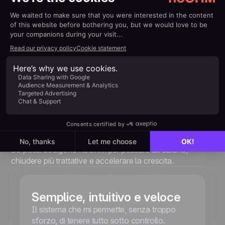
Preventivi e fatture
Monitoraggio avanzato
Oltre 3.000 integrazioni e API
Unisciti a migliaia di liberi
professionisti
che chiudono
più trattative con noCRM
Dai liberi professionisti ai team strutturati, aziende in oltre
80 paesi scelgono noCRM per passare all’azione,
chiudere più trattative e accelerare la crescita.
Semplice, intuitivo e veloce
Il sistema che mi permette, senza troppo
sforzo, di tenere tutto sotto controllo.