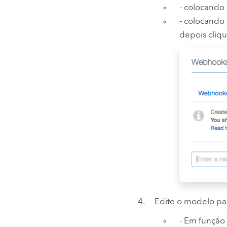
- colocando 
- colocando
depois cliq
Edite o modelo par
- Em função