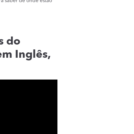
ra saber de onde estão
s do
m Inglês,