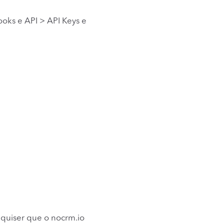
oks e API > API Keys e
 quiser que o nocrm.io