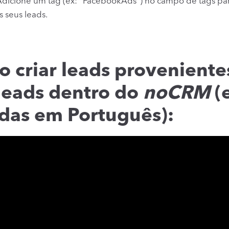
Adicione um tag (ex: "FacebookAds") no campo de tags pa
 seus leads.
 criar leads proveniente
leads dentro do
noCRM
(e
das em Português):