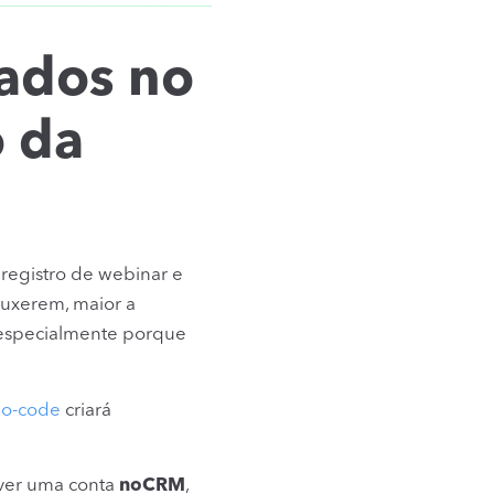
rados no
 da
registro de webinar e
ouxerem, maior a
 especialmente porque
no-code
criará
tiver uma conta
noCRM
,