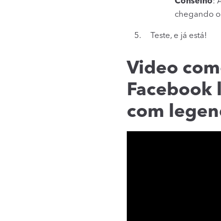
Conselho
: 
chegando os
Teste, e já está!
Video como
Facebook 
com legen