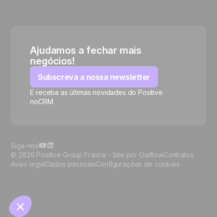
Ajudamos a fechar mais
negócios!
Subscreva a nossa newsletter
E receba as últimas novidades do Positive
noCRM
🍪
Siga-nos
© 2026 Positive Group France -
Site por Ouiflow
Contratos
Aviso legal
Dados pessoais
Configurações de cookies
Manage cookies