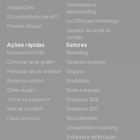
Televendas e
Integrações
telemarketing
Italiano
Documentação da API
noCRM para WhatsApp
Positive Group
Deutsch
Gerador de script de
vendas
Ações rápidas
Setores
Explorar noCRM
Marketing
Começar teste grátis
Geração de leads
Participar de um webinar
Seguros
Entrar na conta
Imobiliário
Obter ajuda
Solar e energia
Torne-se parceiro
Empresas B2B
Indicar noCRM
Empresas B2C
Falar conosco
Recrutamento
Consultoria e coaching
Indústria e distribuição