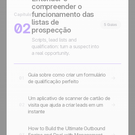
compreender o
funcionamento das
Capítulo
listas de
02
5 Guias
prospecção
Scripts, lead lists and
qualification: turn a suspect into
a real opportunity.
Guia sobre como criar um formulário
01
de qualificação perfeito
Um aplicativo de scanner de cartão de
visita que ajuda a criar leads em um
02
instante
How to Build the Ultimate Outbound
Engine and Deal with Management
03