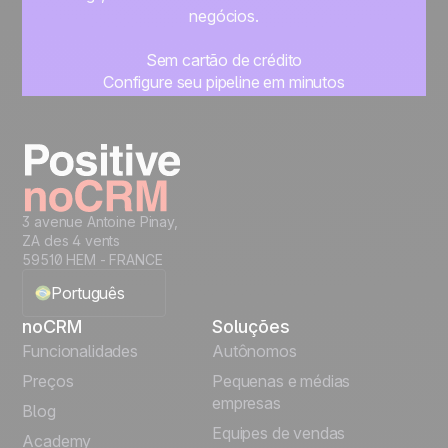
negócios.
Sem cartão de crédito
Configure seu pipeline em minutos
Comece a gerenciar seus leads imediatamente
Teste grátis
3 avenue Antoine Pinay,
ZA des 4 vents
59510 HEM - FRANCE
Português
noCRM
Soluções
English
Funcionalidades
Autônomos
Preços
Pequenas e médias
Français
empresas
Blog
Equipes de vendas
Español
Academy