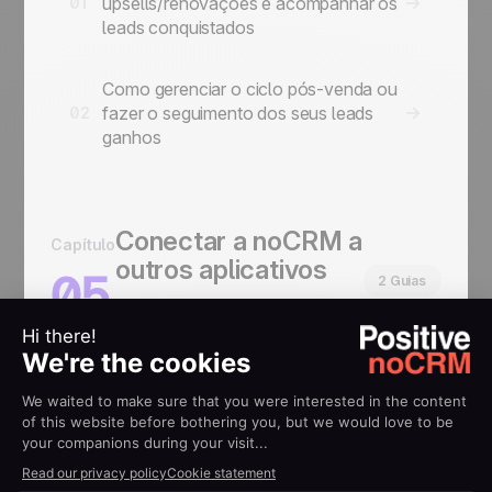
upsells/renovações e acompanhar os
01
leads conquistados
Como gerenciar o ciclo pós-venda ou
fazer o seguimento dos seus leads
02
ganhos
Conectar a noCRM a
Capítulo
outros aplicativos
05
2 Guias
Zapier, the API and direct
integrations.
How to connect noCRM to your own
01
Information System