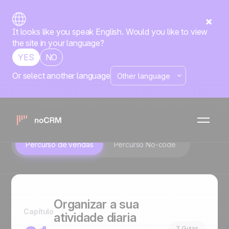
It looks like you speak English. Would you like to view
the site in your language?
YES
NO
Or select another language
noCRM Academy
Tudo para melhorar em vendas.
Percurso de vendas
Percurso No-code
Organizar a sua
Capítulo
atividade diaria
3 Guias