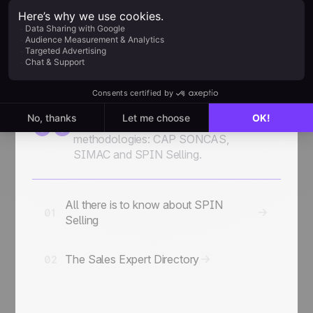
Como conectar: Zapier, API,
02
integração direta
Recursos de vendas
Capítulo
adicionais
06
2 Guias
The major sales
methodologies: CAP SONCAS,
SIMAC and SPIN Selling.
All there is to know about SPIN
01
Selling
The Sales Expert Directory
02