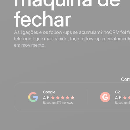
Fale conosco
fechar
Tornar-se parceiro
As ligações e os follow-ups se acumulam? noCRM foi f
telefone: ligue mais rápido, faça follow-up imediatame
em movimento.
Conf