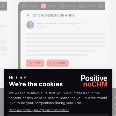
Sincronização de e-mail
Envie, programe e receba e-mails
diretamente na noCRM.