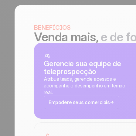
BENEFÍCIOS
Venda mais,
e
de f
Gerencie sua equipe de
teleprospecção
Atribua leads, gerencie acessos e
acompanhe o desempenho em tempo
real.
Empodere seus comerciais