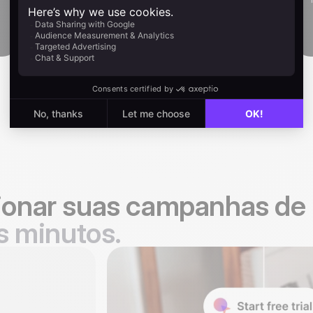
Teste grátis
ionar suas campanhas de 
 minutos.