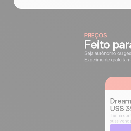
PREÇOS
Feito pa
Seja autônomo ou gest
Experimente gratuitame
Drea
US$ 3
Tenha cont
suas venda