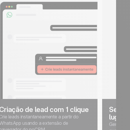
Criação de lead com 1 clique
Seus l
lugar 
Crie leads instantaneamente a partir do
WhatsApp usando a extensão de
Gerencie,
navegador do noCRM.