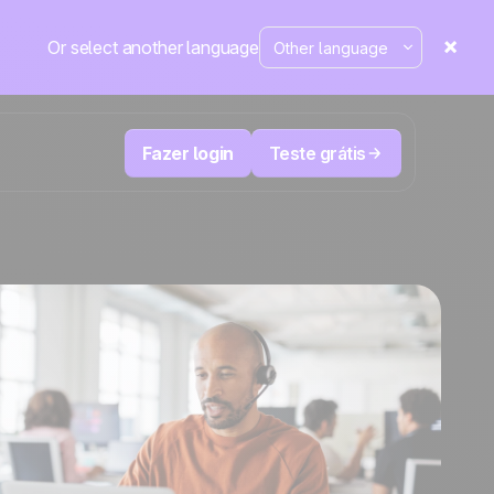
Or select another language
Fazer login
Teste grátis
M
Televendas e telemarketing
eduza
User
Acompanhe cada ligação, priorize os
leads certos e não perca o controle.
de e-
A plataforma de CRM e automação de
cal
Positive
marketing
em
destaque
e
a