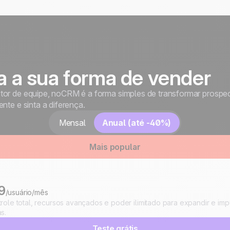
ra a sua forma de vender
or de equipe, noCRM é a forma simples de transformar prospec
nte e sinta a diferença.
Mensal
Anual
(até -40%)
Mais popular
m
9
/usuário/mês
role total, recursos avançados e poder ilimitado para expandir e imp
s.
Teste grátis