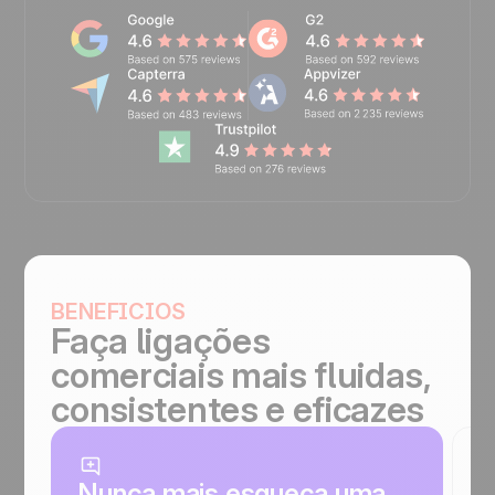
BENEFICIOS
Faça ligações
comerciais mais fluidas,
consistentes e eficazes
Nunca mais esqueça uma
T