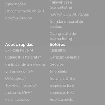
Televendas e
Integrações
telemarketing
Italiano
Documentação da API
noCRM para WhatsApp
Positive Group
Deutsch
Gerador de script de
vendas
Guia gratuito de
telemarketing
Ações rápidas
Setores
Explorar noCRM
Marketing
Começar teste grátis
Geração de leads
Participar de um webinar
Seguros
Entrar na conta
Imobiliário
Obter ajuda
Solar e energia
Torne-se parceiro
Empresas B2B
Indicar noCRM
Empresas B2C
Falar conosco
Recrutamento