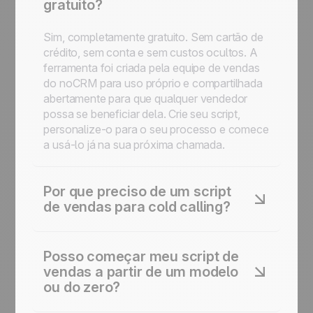
gratuito?
Sim, completamente gratuito. Sem cartão de
crédito, sem conta e sem custos ocultos. A
ferramenta foi criada pela equipe de vendas
do noCRM para uso próprio e compartilhada
abertamente para que qualquer vendedor
possa se beneficiar dela. Crie seu script,
personalize-o para o seu processo e comece
a usá-lo já na sua próxima chamada.
Por que preciso de um script
de vendas para cold calling?
Quando você tem cem prospects para
chamar por dia, o risco de esquecer
Posso começar meu script de
perguntas importantes é real. Um script
vendas a partir de um modelo
mantém cada chamada estruturada,
ou do zero?
consistente e focada. Não se trata de ler