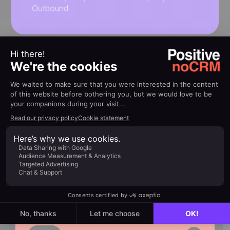
Outbound
RECURSOS
Criando seu primeiro script
de cold calling?
Leia nossos
guias gratuitos para
melhorar suas chamadas
de vendas e fechar mais
negócios
Explore noCRM