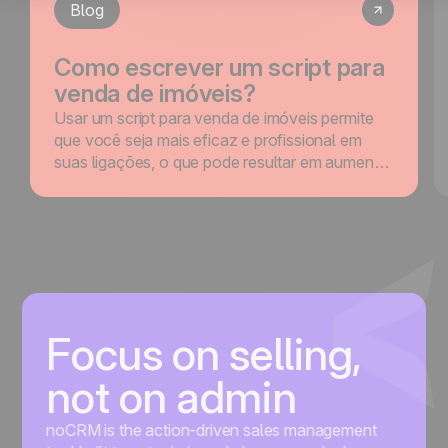
Blog
Como escrever um script para
venda de imóveis?
Usar um script para venda de imóveis permite
que você seja mais eficaz e profissional em
suas ligações, o que pode resultar em aumento
de vendas.
Focus on selling,
not on admin
noCRM is the action-driven sales management