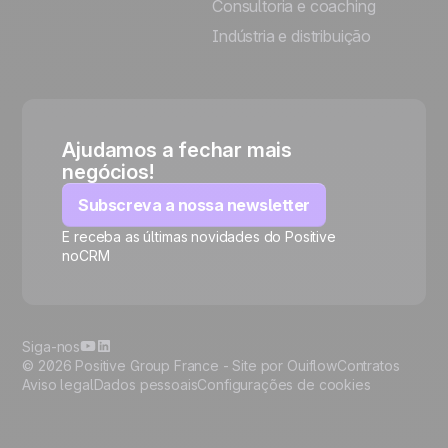
Consultoria e coaching
Indústria e distribuição
Ajudamos a fechar mais
negócios!
Subscreva a nossa newsletter
E receba as últimas novidades do Positive
noCRM
🍪
Siga-nos
© 2026 Positive Group France -
Site por Ouiflow
Contratos
Aviso legal
Dados pessoais
Configurações de cookies
Manage cookies