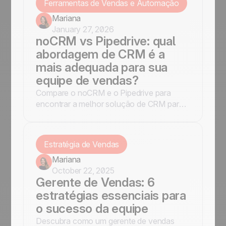
Ferramentas de Vendas e Automação
Mariana
January 27, 2026
noCRM vs Pipedrive: qual
abordagem de CRM é a
mais adequada para sua
equipe de vendas?
Compare o noCRM e o Pipedrive para
encontrar a melhor solução de CRM para
sua empresa. Conheça os principais
recursos, vantagens e desvantagens de
cada plataforma para tomar uma decisão
Estratégia de Vendas
bem fundamentada.
Mariana
October 22, 2025
Gerente de Vendas: 6
estratégias essenciais para
o sucesso da equipe
Descubra como um gerente de vendas