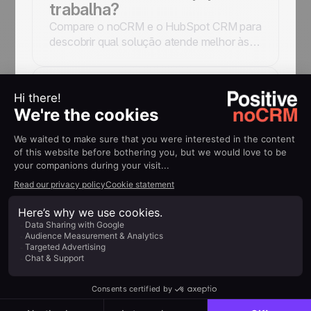
trabalha?
Compare o noCRM e o HubSpot CRM para
descobrir qual solução atende melhor às
necessidades da sua empresa. Conheça
os principais recursos, vantagens e
limitações para tomar uma decisão
Ferramentas de Vendas e Automação
informada.
Mariana
March 10, 2026
noCRM vs Monday CRM:
qual plataforma de vendas
é a ideal para sua empresa?
Compare o noCRM e o monday CRM para
descobrir qual plataforma atende melhor
às necessidades da sua empresa.
Conheça os recursos, vantagens e
limitações de cada solução para tomar
Ferramentas de Vendas e Automação
uma decisão informada.
Mariana
February 10, 2026