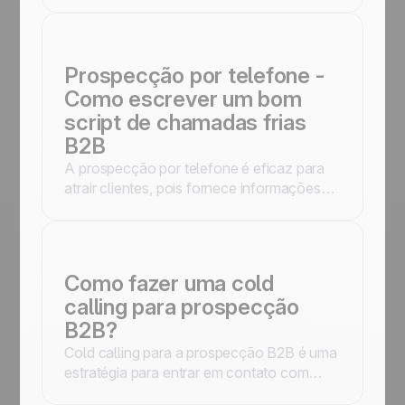
otimizarão os resultados de seus
representantes de vendas!
​​Prospecção por telefone -
Como escrever um bom
script de chamadas frias
B2B
A prospecção por telefone é eficaz para
atrair clientes, pois fornece informações
precisas e personalizadas, criando um laço
de confiança
Como fazer uma cold
calling para prospecção
B2B?
Cold calling para a prospecção B2B é uma
estratégia para entrar em contato com
clientes em potencial com quem você não