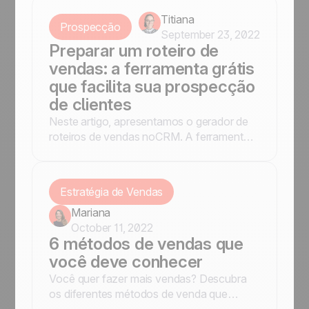
negócio, seja para priorizar a conversão de
leads ou a gestão de contatos.
Titiana
Prospecção
September 23, 2022
Preparar um roteiro de
vendas: a ferramenta grátis
que facilita sua prospecção
de clientes
Neste artigo, apresentamos o gerador de
roteiros de vendas noCRM. A ferramenta
gratuita que facilita sua prospecção de
vendas!
Estratégia de Vendas
Mariana
October 11, 2022
6 métodos de vendas que
você deve conhecer
Você quer fazer mais vendas? Descubra
os diferentes métodos de venda que