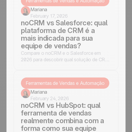
Ferramentas de Vendas e Automação
Mariana
February 17, 2026
noCRM vs Salesforce: qual
plataforma de CRM é a
mais indicada para sua
equipe de vendas?
Compare o noCRM e o Salesforce em
2026 para descobrir qual solução de CRM
atende melhor às necessidades da sua
empresa. Conheça os recursos, preços e
perfis de uso de cada plataforma.
Ferramentas de Vendas e Automação
Mariana
February 24, 2026
noCRM vs HubSpot: qual
ferramenta de vendas
realmente combina com a
forma como sua equipe