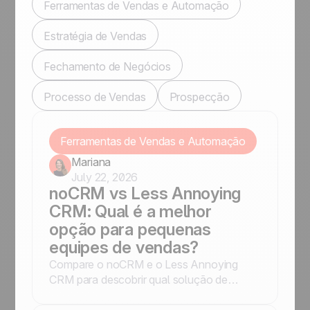
Ferramentas de Vendas e Automação
Estratégia de Vendas
Fechamento de Negócios
Processo de Vendas
Prospecção
Ferramentas de Vendas e Automação
Mariana
July 22, 2026
noCRM vs Less Annoying
CRM: Qual é a melhor
opção para pequenas
equipes de vendas?
Compare o noCRM e o Less Annoying
CRM para descobrir qual solução de
vendas é a mais adequada para o seu