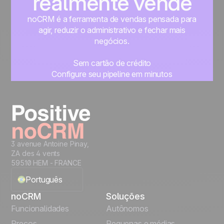
realmente vende
noCRM é a ferramenta de vendas pensada para
agir, reduzir o administrativo e fechar mais
negócios.
Sem cartão de crédito
Configure seu pipeline em minutos
Comece a gerenciar seus leads imediatamente
Teste grátis
3 avenue Antoine Pinay,
ZA des 4 vents
59510 HEM - FRANCE
Português
noCRM
Soluções
English
Funcionalidades
Autônomos
Preços
Pequenas e médias