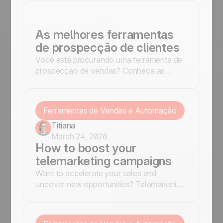
interagiu antes. Confira as melhores
práticas.
As melhores ferramentas
de prospecção de clientes
Você está procurando uma ferramenta de
prospecção de vendas? Conheça as
melhores alternativas que vão te ajudar a
encontrar mais clientes e facilitar o seu
trabalho.
Ferramentas de Vendas e Automação
Titiana
March 24, 2026
How to boost your
telemarketing campaigns
Want to accelerate your sales and
uncover new opportunities? Telemarketing
is your best ally. But let’s be honest, no
one wants to deal with complicated tools
and endless forms.