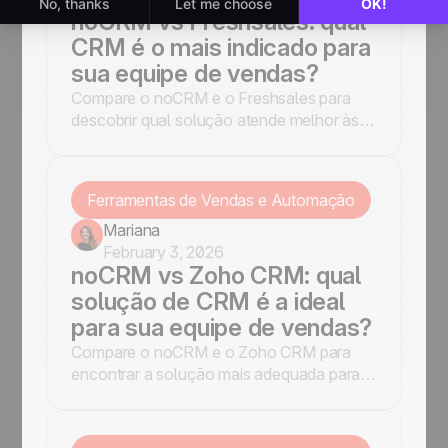
noCRM vs Freshsales: qual
CRM é o mais indicado para
sua equipe de vendas?
Compare o noCRM e o Freshsales para
descobrir qual solução atende melhor às
necessidades da sua empresa. Conheça
os principais recursos, vantagens e
limitações para tomar uma decisão
Ferramentas de Vendas e Automação
informada.
Mariana
February 3, 2026
noCRM vs Zoho CRM: qual
solução de CRM é a ideal
para sua equipe de vendas?
Compare o noCRM e o Zoho CRM para
encontrar a solução mais adequada para
sua empresa. Avalie recursos, preços e
facilidade de uso para tomar uma decisão
informada.