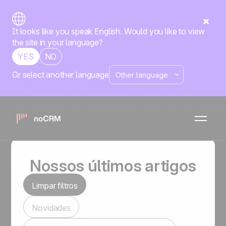
It looks like you speak English. Would you like to view
the site in your language?
YES
NO
Or select another language
noCRM blog
Conteúdos que fazem seus negócios avançarem.
Nossos últimos artigos
Limpar filtros
Novidades