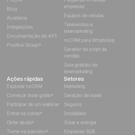
Français
empresas
Blog
Equipes de vendas
Español
Academy
Televendas e
Integrações
telemarketing
Italiano
Documentação da API
noCRM para WhatsApp
Positive Group
Deutsch
Gerador de script de
vendas
Guia gratuito de
telemarketing
Ações rápidas
Setores
Explorar noCRM
Marketing
Começar teste grátis
Geração de leads
Participar de um webinar
Seguros
Entrar na conta
Imobiliário
Obter ajuda
Solar e energia
Torne-se parceiro
Empresas B2B