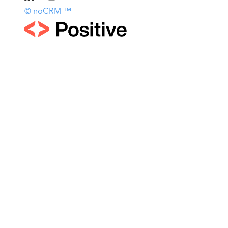
© noCRM ™