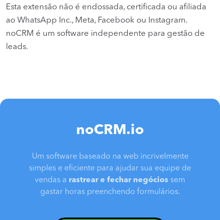
Esta extensão não é endossada, certificada ou afiliada
ao WhatsApp Inc., Meta, Facebook ou Instagram.
noCRM é um software independente para gestão de
leads.
noCRM.io
Um software baseado na web incrivelmente
simples e eficiente para ajudar sua equipe de
vendas a
rastrear e fechar negócios
sem
gastar horas preenchendo formulários.