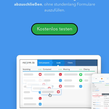
abzuschließen
, ohne stundenlang Formulare
auszufüllen.
Kostenlos testen