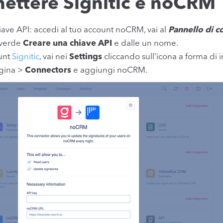
ettere Signitic e noCRM
iave API: accedi al tuo account noCRM, vai al
Pannello di c
e verde
Creare una chiave API
e dalle un nome.
unt
Signitic
, vai nei
Settings
cliccando sull'icona a forma di 
agina >
Connectors
e aggiungi noCRM.