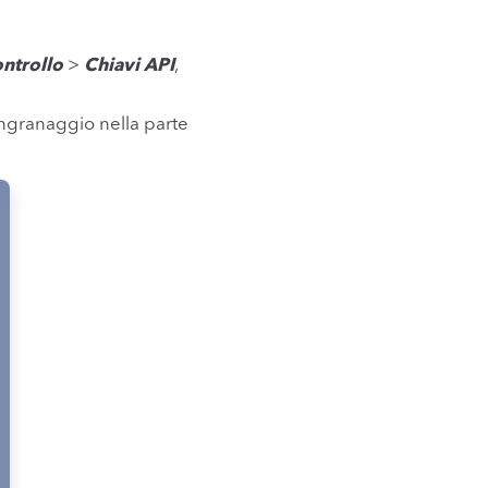
ontrollo
>
Chiavi API
,
ingranaggio nella parte