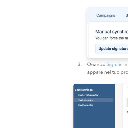
Quando
Signitic
in
appare nel tuo prof