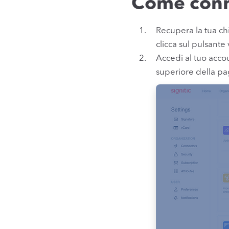
Come conn
Recupera la tua ch
clicca sul pulsant
Accedi al tuo acco
superiore della p