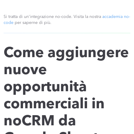
Si tratta di un'integrazione no-code. Visita la nostra
accademia no-
code
per saperne di più.
Come aggiungere
nuove
opportunità
commerciali in
noCRM da