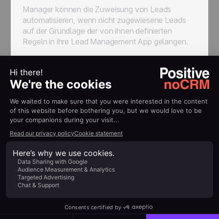
Manager können die Zuweisung von Leads
automatisieren, wenn nicht zugewiesene Leads
auf der Grundlage der von ihnen definierten
Regeln in ihre Lead Management App gelangen.
Wie funktioniert das?
Schlüsselkonzepte von
no-code
Eingabe von "
no-code apps
":
Eine Kategorie
von Diensten, die alle Tools enthält, die du
brauchst, um deinen bestehenden und zukünftigen
Tech-Stack zu verbinden.
Sobald du dich für eine oder mehrere No-Code-
Apps entschieden hast, kannst du damit beginnen,
deine
Workflows einzurichten.