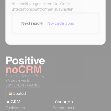
Abschnitt vorgestellten No-Code-
Integrationsplattformen auswählen.
Next read
No-code apps
3 avenue Antoine Pinay,
ZA des 4 vents
59510 HEM - FRANCE
Deutsch
noCRM
Lösungen
English
Funktionen
Solopreneure