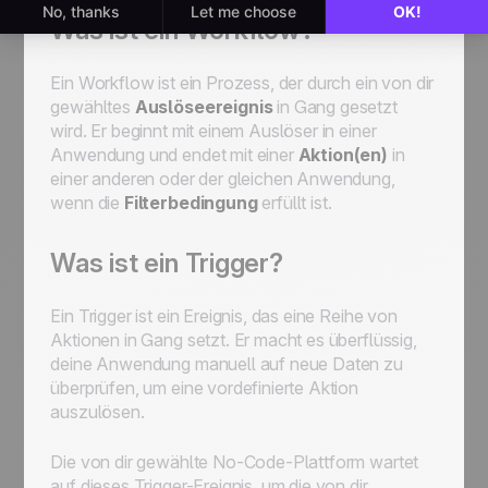
Was ist ein Workflow?
Ein Workflow ist ein Prozess, der durch ein von dir
gewähltes
Auslöseereignis
in Gang gesetzt
wird. Er beginnt mit einem Auslöser in einer
Anwendung und endet mit einer
Aktion(en)
in
einer anderen oder der gleichen Anwendung,
wenn die
Filterbedingung
erfüllt ist.
Was ist ein Trigger?
Ein Trigger ist ein Ereignis, das eine Reihe von
Aktionen in Gang setzt. Er macht es überflüssig,
deine Anwendung manuell auf neue Daten zu
überprüfen, um eine vordefinierte Aktion
auszulösen.
Die von dir gewählte No-Code-Plattform wartet
auf dieses Trigger-Ereignis, um die von dir