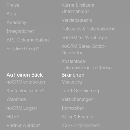
Preise
Kleine & mittlere
Français
Unternehmen
Blog
Vertriebsteams
Español
Academy
Telesales & Telemarketing
Integrationen
Português
noCRM für WhatsApp
API-Dokumentation
noCRM Sales-Script-
Positive Group
Italiano
Generator
Kostenloser
Telemarketing-Leitfaden
Auf einen Blick
Branchen
noCRM entdecken
Marketing
Kostenlos testen
Lead-Generierung
Webinare
Versicherungen
noCRM Login
Immobilien
Hilfe
Solar & Energie
Partner werden
B2B-Unternehmen