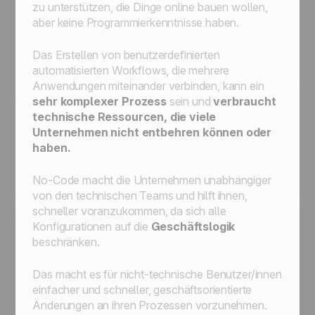
zu unterstützen, die Dinge online bauen wollen,
ihn zum nächsten Schritt bewegen und dann
aber keine Programmierkenntnisse haben.
für Nachverfolgungen auf StandBy setzen."
Zuweisung eines eingehenden Leads, der
Das Erstellen von benutzerdefinierten
eine bestimmte Bedingung erfüllt, an einen
automatisierten Workflows, die mehrere
Vertriebsmitarbeiter
Anwendungen miteinander verbinden, kann ein
Zuweisung eines eingehenden Leads an
sehr komplexer Prozess
sein und
verbraucht
einen Vertriebsmitarbeiter Ihrer Wahl
technische Ressourcen, die viele
Erste Schritte zur Automatisierung:
Unternehmen nicht entbehren können oder
Automatisierung von Arbeitsabläufen für
haben.
optimierte Prozesse
No-Code macht die Unternehmen unabhängiger
von den technischen Teams und hilft ihnen,
schneller voranzukommen, da sich alle
Konfigurationen auf die
Geschäftslogik
beschränken.
Das macht es für nicht-technische Benutzer/innen
einfacher und schneller, geschäftsorientierte
Änderungen an ihren Prozessen vorzunehmen.