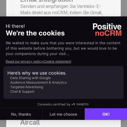
Senden und empfangen Sie Vertriebs-E-
Mails direkt aus noCRM, indem Sie Gmail,
Outlook, Yahoo und weitere Dienste
verbinden.
WhatsApp
Verwalten und erstellen Sie Leads nahtlos
in WhatsApp und protokollieren Sie
Interaktionen sofort in noCRM!
Aircall