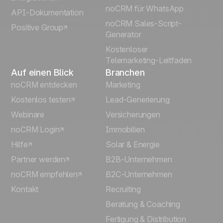
Português
noCRM für WhatsApp
API-Dokumentation
noCRM Sales-Script-
Positive Group
Italiano
Generator
Kostenloser
Telemarketing-Leitfaden
Auf einen Blick
Branchen
noCRM entdecken
Marketing
Kostenlos testen
Lead-Generierung
Webinare
Versicherungen
noCRM Login
Immobilien
Hilfe
Solar & Energie
Partner werden
B2B-Unternehmen
noCRM empfehlen
B2C-Unternehmen
Kontakt
Recruiting
Beratung & Coaching
Fertigung & Distribution