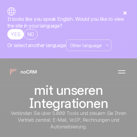
It looks like you speak English. Would you like to view
the site in your language?
YES
NO
Or select another language
Bauen Sie Ihre
eigene
Verkaufsmaschine
mit unseren
Integrationen
Verbinden Sie über 5.000 Tools und steuern Sie Ihren
Vertrieb zentral: E-Mail, VoIP, Rechnungen und
Automatisierung.