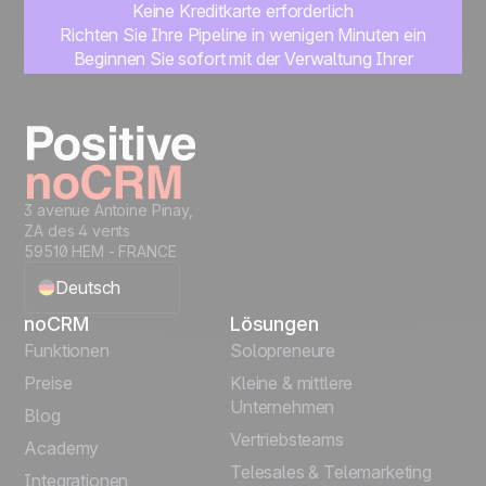
Keine Kreditkarte erforderlich
Richten Sie Ihre Pipeline in wenigen Minuten ein
Beginnen Sie sofort mit der Verwaltung Ihrer
Leads
Kostenlos testen
3 avenue Antoine Pinay,
ZA des 4 vents
59510 HEM - FRANCE
Deutsch
noCRM
Lösungen
English
Funktionen
Solopreneure
Preise
Kleine & mittlere
Français
Unternehmen
Blog
Vertriebsteams
Español
Academy
Telesales & Telemarketing
Integrationen