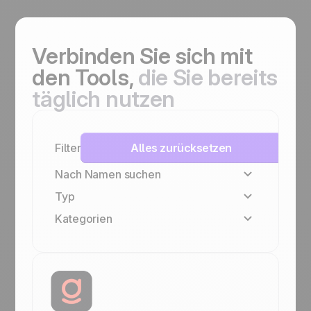
Verbinden Sie sich
mit
den Tools,
die Sie bereits
täglich nutzen
Filter
Alles zurücksetzen
Nach Namen suchen
Typ
Kategorien
Positive Familie
Native
VoIP & Anrufe
No-code
Dokumenten- &
Angebotsmanagement
Teammanagement & Zusammenarbeit
Outbound & Prospecting