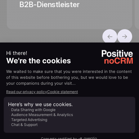
B2B-Dienstleister
100% mit Ihrem Ökosystem
verbunden
Verbinden Sie sich nahtlos mit Ihren täglichen Tools, um
Ihre Produktivität ohne Komplexität zu steigern.