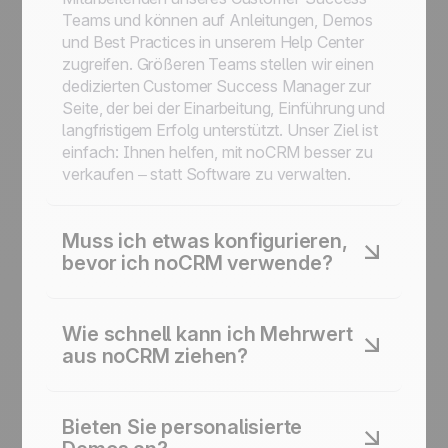
Teams und können auf Anleitungen, Demos
und Best Practices in unserem Help Center
zugreifen. Größeren Teams stellen wir einen
dedizierten Customer Success Manager zur
Seite, der bei der Einarbeitung, Einführung und
langfristigem Erfolg unterstützt. Unser Ziel ist
einfach: Ihnen helfen, mit noCRM besser zu
verkaufen – statt Software zu verwalten.
Muss ich etwas konfigurieren,
bevor ich noCRM verwende?
Nein. Es gibt keine Pflichtfelder, keine
komplexen Workflows, die eingerichtet
Wie schnell kann ich Mehrwert
werden müssen, keine administrativen
aus noCRM ziehen?
Hürden, die Sie vom Verkaufen abhalten. Sie
können noCRM im Laufe der Zeit anpassen,
Fast sofort. Die meisten Kunden erstellen ihre
um die Nutzung zu maximieren – aber Sie
ersten Leads in Sekunden, halten ihre
Bieten Sie personalisierte
müssen nichts konfigurieren, um loszulegen.
Aktivitäten sofort fest und benötigen keine