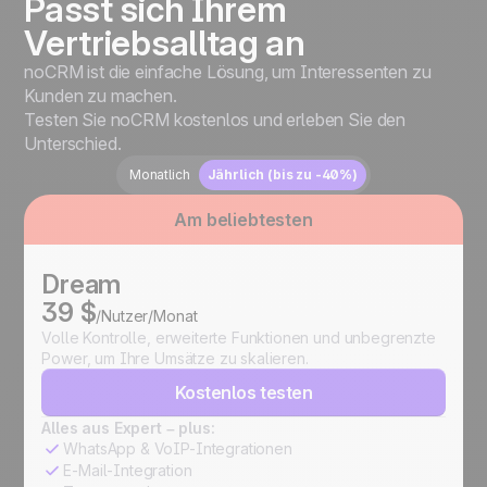
Passt sich Ihrem
Vertriebsalltag an
noCRM ist die einfache Lösung, um Interessenten zu
Kunden zu machen.
Testen Sie noCRM kostenlos und erleben Sie den
Unterschied.
Monatlich
Jährlich (bis zu -40%)
Am beliebtesten
Dream
39 $
/Nutzer/Monat
Volle Kontrolle, erweiterte Funktionen und unbegrenzte
Power, um Ihre Umsätze zu skalieren.
Kostenlos testen
Alles aus Expert – plus:
WhatsApp & VoIP-Integrationen
E-Mail-Integration