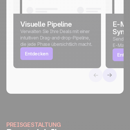
Visuelle Pipeline
E-Mai
Synch
Verwalten Sie Ihre Deals mit einer
intuitiven Drag-and-drop-Pipeline,
Senden,
die jede Phase übersichtlich macht.
E-Mails 
Entdecken
Entd
PREISGESTALTUNG