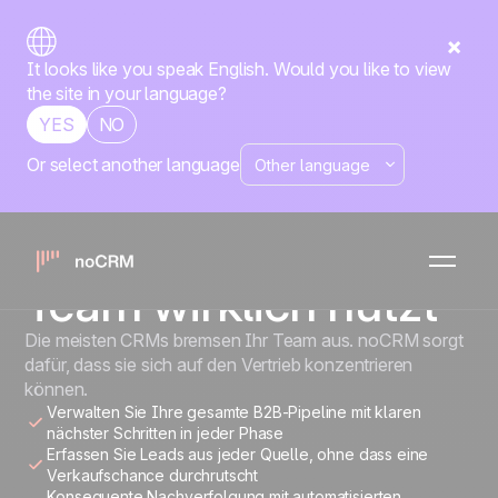
It looks like you speak English. Would you like to view
the site in your language?
YES
NO
Or select another language
B2B-UNTERNEHMEN
Das B2B-
Vertriebstool, das Ihr
Team wirklich nutzt
Die meisten CRMs bremsen Ihr Team aus. noCRM sorgt
dafür, dass sie sich auf den Vertrieb konzentrieren
können.
Verwalten Sie Ihre gesamte B2B-Pipeline mit klaren
nächster Schritten in jeder Phase
Erfassen Sie Leads aus jeder Quelle, ohne dass eine
Verkaufschance durchrutscht
Konsequente Nachverfolgung mit automatisierten