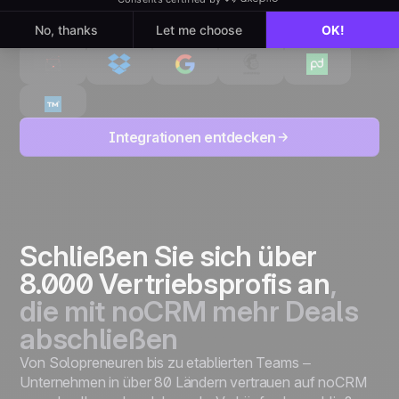
Integrationen entdecken
Schließen Sie sich über
8.000 Vertriebsprofis an
,
die mit noCRM mehr Deals
abschließen
Von Solopreneuren bis zu etablierten Teams –
Unternehmen in über 80 Ländern vertrauen auf noCRM