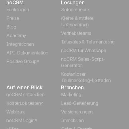
noCRM
Lösungen
English
Funktionen
Solopreneure
Preise
Kleine & mittlere
Français
Unternehmen
Blog
Vertriebsteams
Español
Academy
Telesales & Telemarketing
Integrationen
Português
noCRM für WhatsApp
API-Dokumentation
noCRM Sales-Script-
Positive Group
Italiano
Generator
Kostenloser
Telemarketing-Leitfaden
Auf einen Blick
Branchen
noCRM entdecken
Marketing
Kostenlos testen
Lead-Generierung
Webinare
Versicherungen
noCRM Login
Immobilien