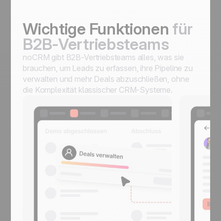
Wichtige Funktionen
für
B2B-Vertriebsteams
noCRM gibt B2B-Vertriebsteams alles, was sie
brauchen, um Leads zu erfassen, ihre Pipeline zu
verwalten und mehr Deals abzuschließen, ohne
die Komplexität klassischer CRM-Systeme.