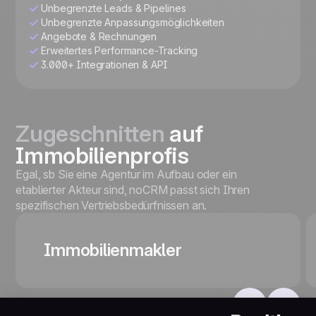
Unbegrenzte Leads & Pipelines
Unbegrenzte Anpassungsmöglichkeiten
Angebote & Rechnungen
Erweitertes Performance-Tracking
3.000+ Integrationen & API
Zugeschnitten
auf
Immobilienprofis
Egal, sb Sie eine Agentur im Aufbau oder ein
etablierter Akteur sind, noCRM passt sich Ihren
spezifischen Vertriebsbedürfnissen an.
Immobilienmakler