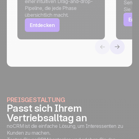
einer intuitiven Drag-and-drop-
Senden
Pipeline, die jede Phase
Sie E-
übersichtlich macht.
Ent
Entdecken
PREISGESTALTUNG
Passt sich Ihrem
Vertriebsalltag an
noCRM ist die einfache Lösung, um Interessenten zu
Kunden zu machen.