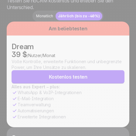
Testen Sie noCRM kostenlos und erleben Sie den
Unterschied.
Monatlich
Jährlich (bis zu -40%)
Am beliebtesten
Dream
39 $
/Nutzer/Monat
Volle Kontrolle, erweiterte Funktionen und unbegrenzte
Power, um Ihre Umsätze zu skalieren.
Kostenlos testen
Alles aus Expert – plus:
WhatsApp & VoIP-Integrationen
E-Mail-Integration
Teamverwaltung
Automatisierungen
Erweiterte Integrationen