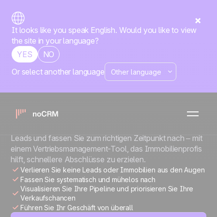
It looks like you speak English. Would you like to view
the site in your language?
YES
NO
Or select another language
IMMOBILIENUNTERNEHMEN
Mehr Mandanten.
Mehr Abschlüsse.
Behalten Sie Immobilienobjekte im Blick, verwalten Sie
Leads und fassen Sie zum richtigen Zeitpunkt nach – mit
einem Vertriebsmanagement-Tool, das Immobilienprofis
hilft, schnellere Abschlüsse zu erzielen.
Verlieren Sie keine Leads oder Immobilien aus den Augen
Fassen Sie systematisch und mühelos nach
Visualisieren Sie Ihre Pipeline und priorisieren Sie Ihre
Verkaufschancen
Führen Sie Ihr Geschäft von überall