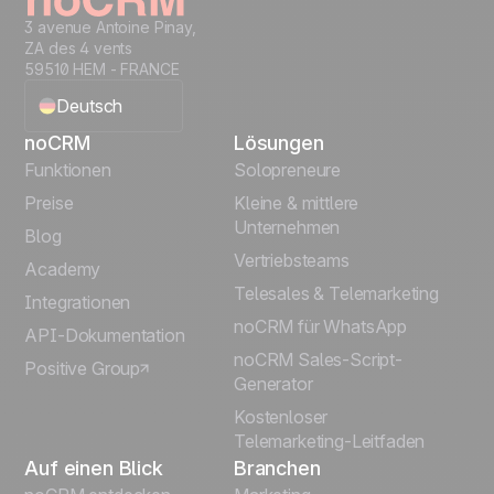
3 avenue Antoine Pinay,
ZA des 4 vents
59510 HEM - FRANCE
Deutsch
noCRM
Lösungen
English
Funktionen
Solopreneure
Preise
Kleine & mittlere
Français
Unternehmen
Blog
Vertriebsteams
Español
Academy
Telesales & Telemarketing
Integrationen
Português
noCRM für WhatsApp
API-Dokumentation
noCRM Sales-Script-
Positive Group
Italiano
Generator
Kostenloser
Telemarketing-Leitfaden
Auf einen Blick
Branchen