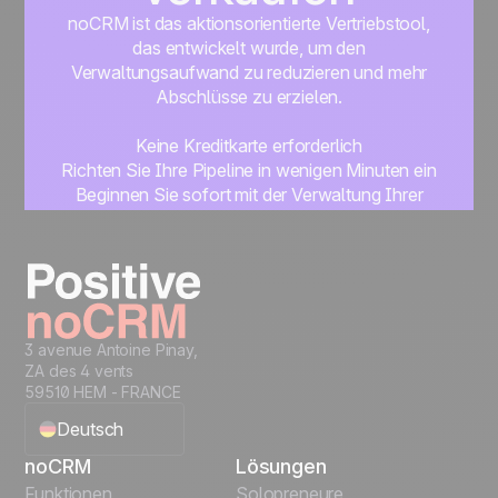
noCRM ist das aktionsorientierte Vertriebstool,
das entwickelt wurde, um den
Verwaltungsaufwand zu reduzieren und mehr
Abschlüsse zu erzielen.
Keine Kreditkarte erforderlich
Richten Sie Ihre Pipeline in wenigen Minuten ein
Beginnen Sie sofort mit der Verwaltung Ihrer
Leads
Get started
3 avenue Antoine Pinay,
ZA des 4 vents
59510 HEM - FRANCE
Deutsch
noCRM
Lösungen
English
Funktionen
Solopreneure