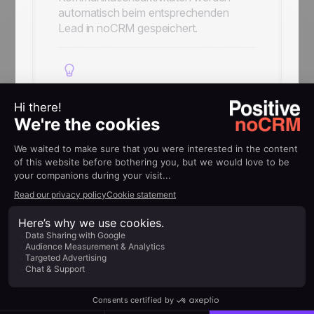
automatisch beim entsprechenden
Lead in noCRM gespeichert.
Kontakte jederzeit
anrufbereit
Kontakte werden zwischen noCRM und
CallHippo synchronisiert und stehen
dadurch direkt im CallHippo-Dialer zur
Verfügung.
HILFE
Implementierungsleitfäden