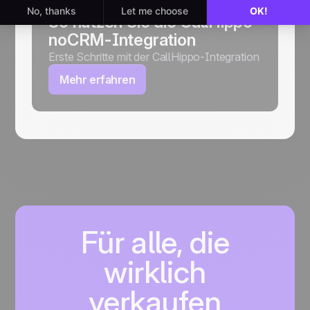
So nutzen Sie die CallHippo
noCRM-Integration
Erste Schritte mit der CallHippo-Integration
Mehr erfahren
Für alle, die
wirklich
verkaufen