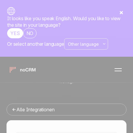
It looks like you speak English. Would you like to view
the site in your language?
YES
NO
Or select another language
Native
CallHippo
noCRM
x
Sie suchen ein Vertriebsmanagement-Tool, das sich in
CallHippo integrieren lässt? Dann sind Sie hier genau
richtig.
Alle Integrationen