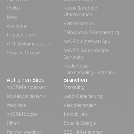
Preise
Kleine & mittlere
Français
Unternehmen
Blog
Vertriebsteams
Español
Academy
Telesales & Telemarketing
Integrationen
Português
noCRM für WhatsApp
API-Dokumentation
noCRM Sales-Script-
Positive Group
Italiano
Generator
Kostenloser
Telemarketing-Leitfaden
Auf einen Blick
Branchen
noCRM entdecken
Marketing
Kostenlos testen
Lead-Generierung
Webinare
Versicherungen
noCRM Login
Immobilien
Hilfe
Solar & Energie
Partner werden
B2B-Unternehmen