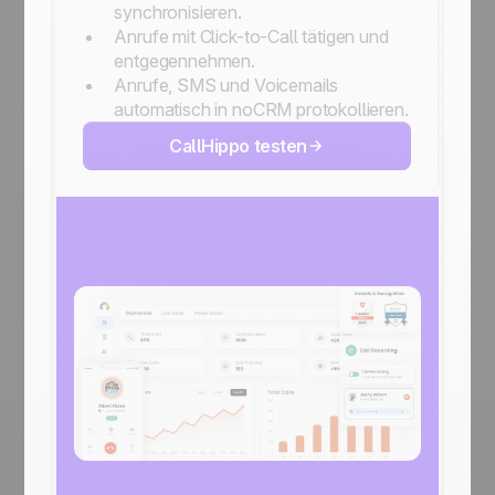
synchronisieren.
Anrufe mit Click-to-Call tätigen und
entgegennehmen.
Anrufe, SMS und Voicemails
automatisch in noCRM protokollieren.
CallHippo testen