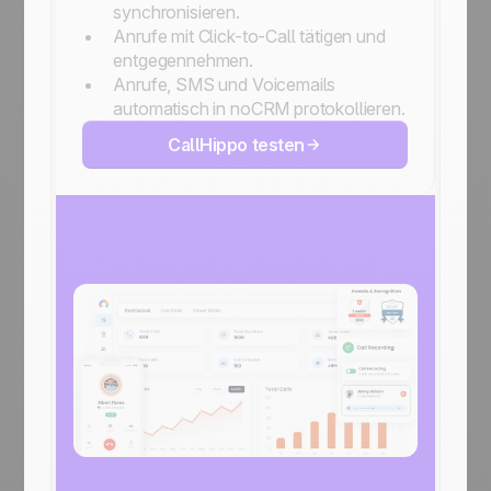
synchronisieren.
Anrufe mit Click-to-Call tätigen und
entgegennehmen.
Anrufe, SMS und Voicemails
automatisch in noCRM protokollieren.
CallHippo testen