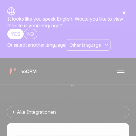
It looks like you speak English. Would you like to view
the site in your language?
YES
NO
Or select another language
Native
CallHippo
noCRM
x
Sie suchen ein Vertriebsmanagement-Tool, das sich in
CallHippo integrieren lässt? Dann sind Sie hier genau
richtig.
Alle Integrationen