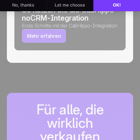
So nutzen Sie die CallHippo
noCRM-Integration
Erste Schritte mit der CallHippo-Integration
Mehr erfahren
Für alle, die
wirklich
verkaufen