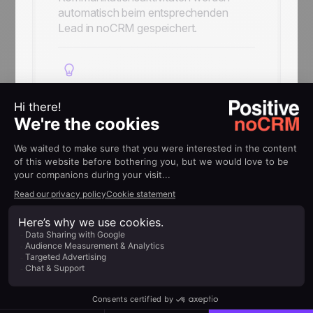
automatisch beim entsprechenden
Lead in noCRM gespeichert.
Kontakte jederzeit
anrufbereit
Kontakte werden zwischen noCRM und
CallHippo synchronisiert und stehen
dadurch direkt im CallHippo-Dialer zur
Verfügung.
HILFE
Implementierungsleitfäden