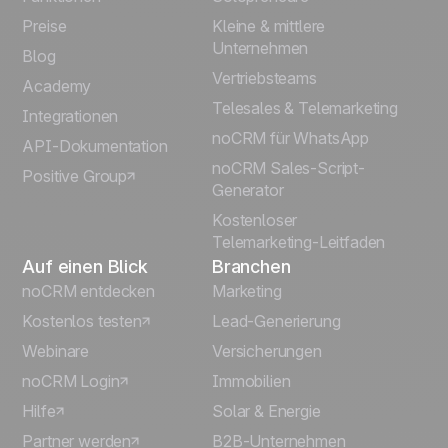
Preise
Kleine & mittlere
Français
Unternehmen
Blog
Vertriebsteams
Español
Academy
Telesales & Telemarketing
Integrationen
Português
noCRM für WhatsApp
API-Dokumentation
noCRM Sales-Script-
Positive Group
Italiano
Generator
Kostenloser
Telemarketing-Leitfaden
Auf einen Blick
Branchen
noCRM entdecken
Marketing
Kostenlos testen
Lead-Generierung
Webinare
Versicherungen
noCRM Login
Immobilien
Hilfe
Solar & Energie
Partner werden
B2B-Unternehmen