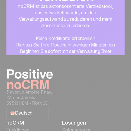
noCRM ist das aktionsorientierte Vertriebstool,
das entwickelt wurde, um den
Verwaltungsaufwand zu reduzieren und mehr
Abschlüsse zu erzielen.
Keine Kreditkarte erforderlich
Richten Sie Ihre Pipeline in wenigen Minuten ein
Beginnen Sie sofort mit der Verwaltung Ihrer
Leads
Get started
3 avenue Antoine Pinay,
ZA des 4 vents
59510 HEM - FRANCE
Deutsch
noCRM
Lösungen
English
Funktionen
Solopreneure