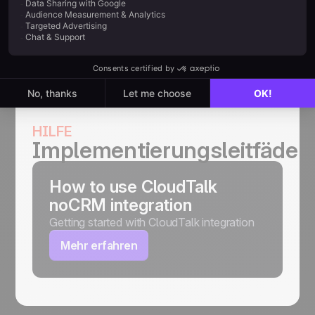
Vertriebsteams kontinuierlich zu
verbessern.
HILFE
Implementierungsleitfäden
How to use CloudTalk
noCRM integration
Getting started with CloudTalk integration
Mehr erfahren