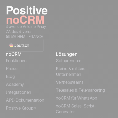
Get started
3 avenue Antoine Pinay,
ZA des 4 vents
59510 HEM - FRANCE
Deutsch
noCRM
Lösungen
English
Funktionen
Solopreneure
Preise
Kleine & mittlere
Français
Unternehmen
Blog
Vertriebsteams
Español
Academy
Telesales & Telemarketing
Integrationen
Português
noCRM für WhatsApp
API-Dokumentation
noCRM Sales-Script-
Positive Group
Italiano
Generator