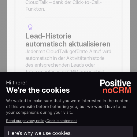
CloudTalk – dank der Click-to-Call-
Funktion.
Lead-Historie
automatisch aktualisieren
Jeder mit CloudTalk geführte Anruf wird
automatisch in der Aktivitätenhistorie
des entsprechenden Leads oder
Interessenten in noCRM gespeichert.
Anrufe mit KI analysieren
Greifen Sie auf CloudTalks
cloudbasierte
Gesprächsaufzeichnungen sowie auf
KI-gestütztes Coaching und Analysen
zu, die Ihnen helfen, die Leistung Ihres