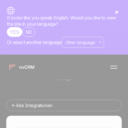
It looks like you speak English. Would you like to view
the site in your language?
YES
NO
Or select another language
Native
CloudTalk
noCRM
x
Sie suchen ein Vertriebsmanagement-Tool, das sich in
CloudTalk integrieren lässt? Dann sind Sie hier genau
richtig.
Alle Integrationen