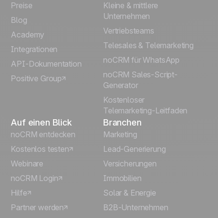
Preise
Kleine & mittlere
Français
Unternehmen
Blog
Vertriebsteams
Español
Academy
Telesales & Telemarketing
Integrationen
Português
noCRM für WhatsApp
API-Dokumentation
noCRM Sales-Script-
Positive Group
Italiano
Generator
Kostenloser
Telemarketing-Leitfaden
Auf einen Blick
Branchen
noCRM entdecken
Marketing
Kostenlos testen
Lead-Generierung
Webinare
Versicherungen
noCRM Login
Immobilien
Hilfe
Solar & Energie
Partner werden
B2B-Unternehmen