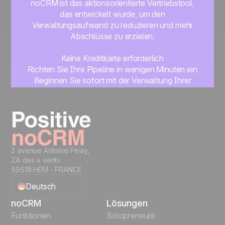
noCRM ist das aktionsorientierte Vertriebstool,
das entwickelt wurde, um den
Verwaltungsaufwand zu reduzieren und mehr
Abschlüsse zu erzielen.
Keine Kreditkarte erforderlich
Richten Sie Ihre Pipeline in wenigen Minuten ein
Beginnen Sie sofort mit der Verwaltung Ihrer
Leads
Get started
3 avenue Antoine Pinay,
ZA des 4 vents
59510 HEM - FRANCE
Deutsch
noCRM
Lösungen
English
Funktionen
Solopreneure