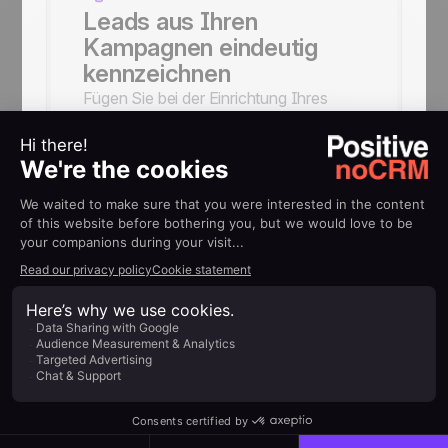
Leads aus Ihren
Kampagnen eindeutig
kennzeichnen
Fügen Sie bei der Einrichtung Ihres
Zaps ein Tag wie
FacebookAds
hinzu,
um die Herkunft Ihrer Leads für
Auswertungen und Berichte jederzeit
nachvollziehen zu können.
HILFE
Implementierungsleitfäden
Leads aus Facebook-Lead-
Ad-Kampagnen hinzufügen