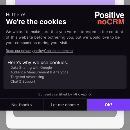
HILFE
Implementierungsleitfäden
FreshBooks
Machen Sie Ihre Buchhalter Aufgaben
leicht. Erstellen Sie FreshBooks
Schätzungen und Rechnungen direkt in
einem Lead.
Mehr erfahren