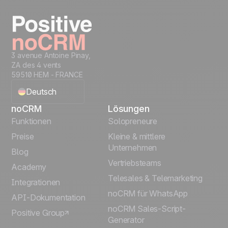
Get started
3 avenue Antoine Pinay,
ZA des 4 vents
59510 HEM - FRANCE
Deutsch
noCRM
Lösungen
English
Funktionen
Solopreneure
Preise
Kleine & mittlere
Français
Unternehmen
Blog
Vertriebsteams
Español
Academy
Telesales & Telemarketing
Integrationen
Português
noCRM für WhatsApp
API-Dokumentation
noCRM Sales-Script-
Positive Group
Italiano
Generator