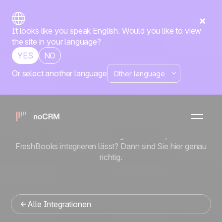
It looks like you speak English. Would you like to view
the site in your language?
YES
NO
Or select another language
Native
FreshBooks
x
noCRM
Sie suchen ein Vertriebsmanagement-Tool, das sich in
FreshBooks integrieren lässt? Dann sind Sie hier genau
richtig.
Alle Integrationen