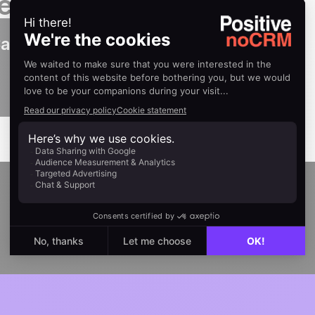
eitfäden
all noCRM-Integration