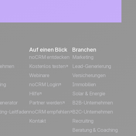
Auf einen Blick
Branchen
noCRM entdecken
Marketing
rnehmen
Kostenlos testen
Lead-Generierung
Webinare
Versicherungen
ing
noCRM Login
Immobilien
Hilfe
Solar & Energie
enerator
Partner werden
B2B-Unternehmen
ing-Leitfaden
noCRM empfehlen
B2C-Unternehmen
Kontakt
Recruiting
Beratung & Coaching