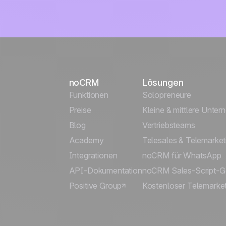
noCRM
Lösungen
Funktionen
Solopreneure
Preise
Kleine & mittlere Unte
Blog
Vertriebsteams
Academy
Telesales & Telemarket
Integrationen
noCRM für WhatsApp
API-Dokumentation
noCRM Sales-Script-G
Positive Group
Kostenloser Telemarket