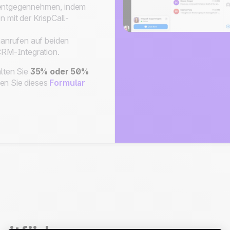
 entgegennehmen, indem
 mit der KrispCall-
nanrufen auf beiden
CRM-Integration.
lten Sie
35% oder 50%
len Sie dieses
Formular