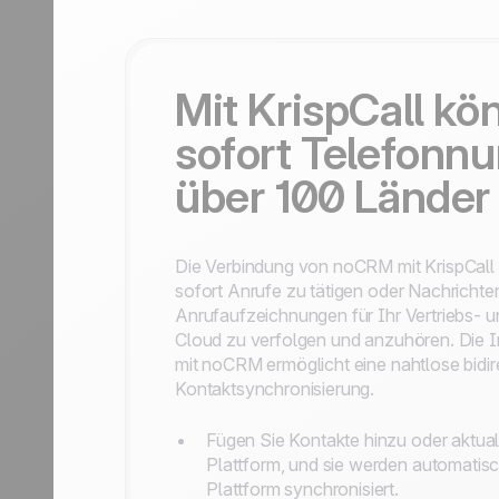
Kontaktieren Sie uns
Partner werden
Mit KrispCall kö
sofort Telefonn
über 100 Länder 
Die Verbindung von noCRM mit KrispCall 
sofort Anrufe zu tätigen oder Nachricht
Anrufaufzeichnungen für Ihr Vertriebs- u
Cloud zu verfolgen und anzuhören. Die In
mit noCRM ermöglicht eine nahtlose bidir
Kontaktsynchronisierung.
Fügen Sie Kontakte hinzu oder aktuali
Plattform, und sie werden automatis
Plattform synchronisiert.