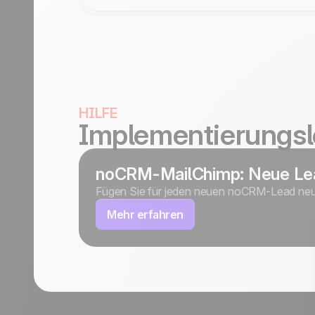
HILFE
Implementierungsl
noCRM-MailChimp: Neue Lea
Fügen Sie für jeden neuen noCRM-Lead neue
Mehr erfahren