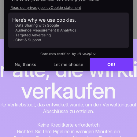
r alle, die wirkl
verkaufen
erte Vertriebstool, das entwickelt wurde, um den Verwaltungsa
Abschlüsse zu erzielen.
Keine Kreditkarte erforderlich
Richten Sie Ihre Pipeline in wenigen Minuten ein