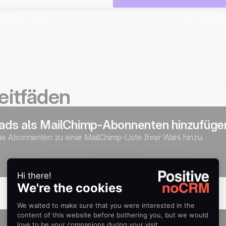
eitfäden
ds als MailChimp-Abonnenten hinzufüge
 Abonnenten zu einer MailChimp-Liste Ihrer Wahl hinzu