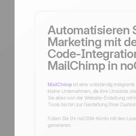
Kontaktieren Sie uns
Partner werden
Automatisieren S
Marketing mit d
Code-Integratio
MailChimp in n
MailChimp
ist eine vollständig integriert
kleine Unternehmen, die ihre Umsätze st
Sie alles von der Website-Erstellung mit i
Tools bis hin zur Gestaltung Ihrer Custo
Füllen Sie Ihr noCRM-Konto mit den Lead
generieren.