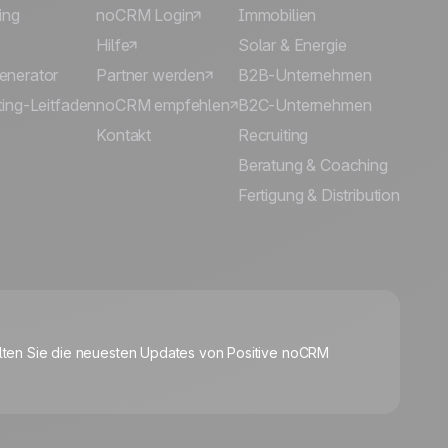
ing
noCRM Login
Immobilien
Hilfe
Solar & Energie
enerator
Partner werden
B2B-Unternehmen
ing-Leitfaden
noCRM empfehlen
B2C-Unternehmen
Kontakt
Recruiting
Beratung & Coaching
Fertigung & Distribution
🍪
lten Sie die neuesten Updates von Positive noCRM
Manage cookies