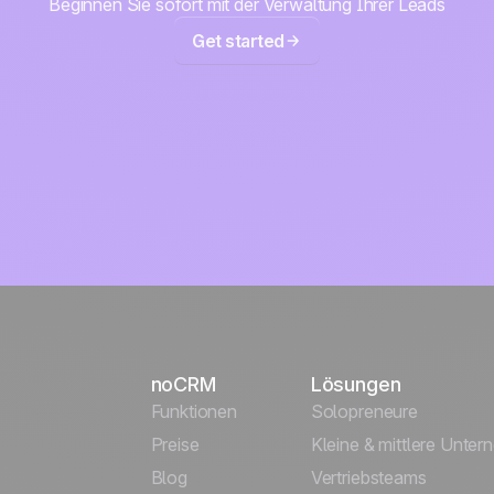
Beginnen Sie sofort mit der Verwaltung Ihrer Leads
Get started
noCRM
Lösungen
Funktionen
Solopreneure
Preise
Kleine & mittlere Unte
Blog
Vertriebsteams