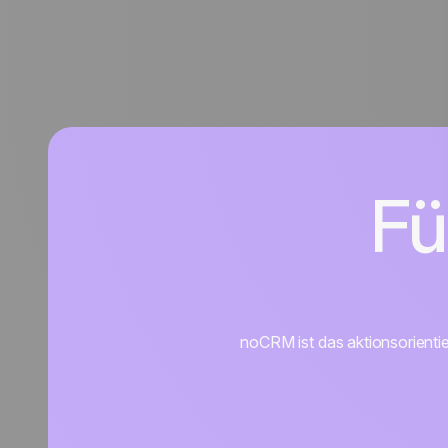
Fü
noCRM ist das aktionsorienti