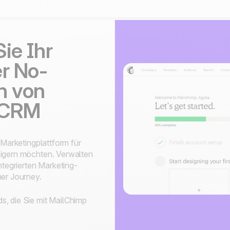
ie Ihr
er No-
n von
oCRM
e Marketingplattform für
eigern möchten. Verwalten
ntegrierten Marketing-
mer Journey.
s, die Sie mit MailChimp