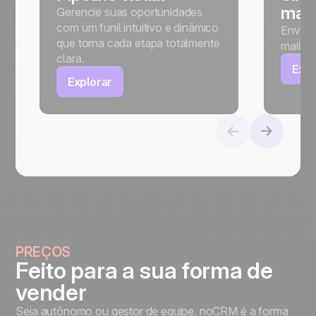
mail
Gerencie suas oportunidades
com um funil intuitivo e dinâmico
Envie,
que torna cada etapa totalmente
mails 
clara.
Expl
Explorar
PREÇOS
Feito para a sua forma de
vender
Seja autônomo ou gestor de equipe, noCRM é a forma