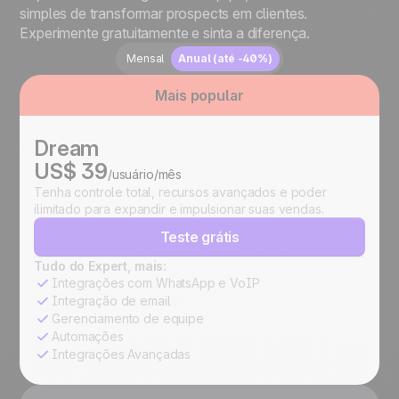
simples de transformar prospects em clientes.
Experimente gratuitamente e sinta a diferença.
Mensal
Anual
(até -40%)
Mais popular
Dream
US$ 39
/usuário/mês
Tenha controle total, recursos avançados e poder
ilimitado para expandir e impulsionar suas vendas.
Teste grátis
Tudo do Expert, mais:
Integrações com WhatsApp e VoIP
Integração de email
Gerenciamento de equipe
Automações
Integrações Avançadas