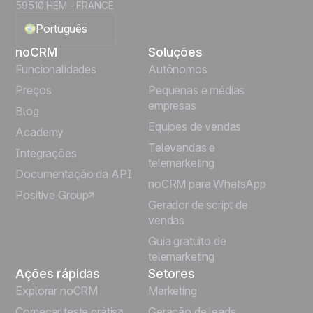
59510 HEM - FRANCE
Português
noCRM
Soluções
English
Funcionalidades
Autônomos
Preços
Pequenas e médias
Français
empresas
Blog
Equipes de vendas
Español
Academy
Televendas e
Integrações
telemarketing
Italiano
Documentação da API
noCRM para WhatsApp
Positive Group
Deutsch
Gerador de script de
vendas
Guia gratuito de
telemarketing
Ações rápidas
Setores
Explorar noCRM
Marketing
Começar teste grátis
Geração de leads