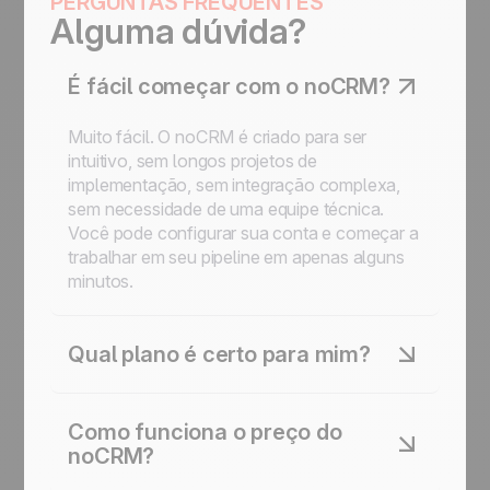
PERGUNTAS FREQUENTES
Alguma dúvida?
É fácil começar com o noCRM?
Muito fácil. O noCRM é criado para ser
intuitivo, sem longos projetos de
implementação, sem integração complexa,
sem necessidade de uma equipe técnica.
Você pode configurar sua conta e começar a
trabalhar em seu pipeline em apenas alguns
minutos.
Qual plano é certo para mim?
Se você vende individualmente ou gerencia
um único pipeline, o plano Starter é uma
Como funciona o preço do
forma simples e rápida de organizar seus
noCRM?
leads e fechar negócios. O plano Expert é a