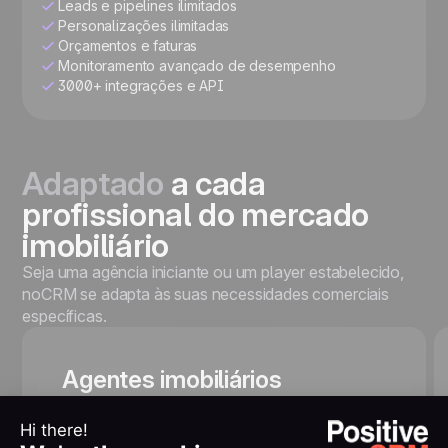
Leads e pipelines ilimitados
Personalizações ilimitadas
Orçamentos e faturas
Monitoramento avançado de desempenho
3000+ integrações e API
Adaptado
a cada
profissional do mercado
imobiliário
Seja uma agência iniciante ou um player estabelecido,
noCRM se adapta às suas necessidades comerciais
específicas.
Agentes imobiliários