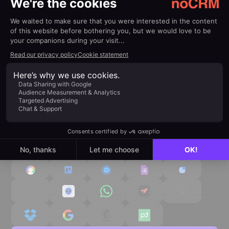
100% conectado ao seu
ecossistema
Conecte facilmente suas ferramentas do dia a dia para
aumentar sua produtividade sem complicação.