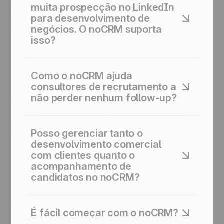
muita prospecção no LinkedIn
para desenvolvimento de
negócios. O noCRM suporta
isso?
Sim, o noCRM se integra com ferramentas de
prospecção no LinkedIn para que seus
Como o noCRM ajuda
consultores possam executar campanhas
consultores de recrutamento a
multicanal automatizadas e receber novos
não perder nenhum follow-up?
leads diretamente no pipeline do noCRM sem
entrada manual de dados.
Cada lead, seja um cliente em potencial ou
um candidato ativo, sempre tem uma próxima
Posso gerenciar tanto o
ação agendada no noCRM. Os lembretes
desenvolvimento comercial
automáticos garantem que os consultores
com clientes quanto o
acompanhem os briefings, verifiquem a
acompanhamento de
disponibilidade dos candidatos e obtenham
candidatos no noCRM?
feedback das entrevistas sem deixar nada
passar.
Sim, você pode criar pipelines separados
para cada um: um para captação de novos
É fácil começar com o noCRM?
clientes e outro para gestão de vagas ativas.