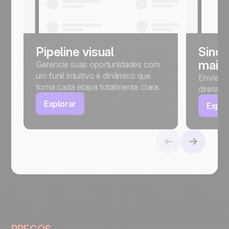
Pipeline visual
Sincr
mail
Gerencie suas oportunidades com
um funil intuitivo e dinâmico que
Envie, p
torna cada etapa totalmente clara.
diretam
Explorar
Explo
PREÇOS