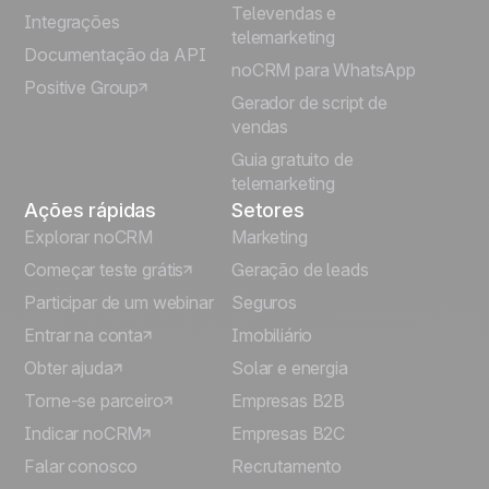
Televendas e
Integrações
telemarketing
Italiano
Documentação da API
noCRM para WhatsApp
Positive Group
Deutsch
Gerador de script de
vendas
Guia gratuito de
telemarketing
Ações rápidas
Setores
Explorar noCRM
Marketing
Começar teste grátis
Geração de leads
Participar de um webinar
Seguros
Entrar na conta
Imobiliário
Obter ajuda
Solar e energia
Torne-se parceiro
Empresas B2B
Indicar noCRM
Empresas B2C
Falar conosco
Recrutamento