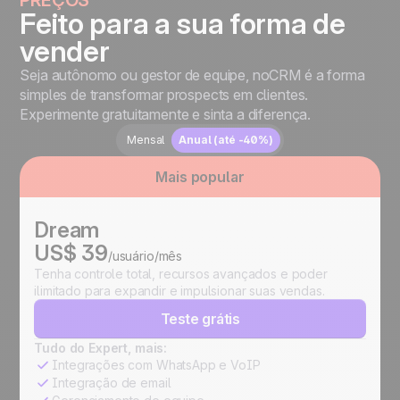
Feito para a sua forma de
vender
Seja autônomo ou gestor de equipe, noCRM é a forma
simples de transformar prospects em clientes.
Experimente gratuitamente e sinta a diferença.
Mensal
Anual
(até -40%)
Mais popular
Dream
US$ 39
/usuário/mês
Tenha controle total, recursos avançados e poder
ilimitado para expandir e impulsionar suas vendas.
Teste grátis
Tudo do Expert, mais:
Integrações com WhatsApp e VoIP
Integração de email