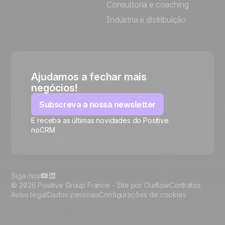
Consultoria e coaching
Indústria e distribuição
Ajudamos a fechar mais
negócios!
Subscreva a nossa newsletter
E receba as últimas novidades do Positive
noCRM
🍪
Siga-nos
© 2026 Positive Group France -
Site por Ouiflow
Contratos
Aviso legal
Dados pessoais
Configurações de cookies
Manage cookies