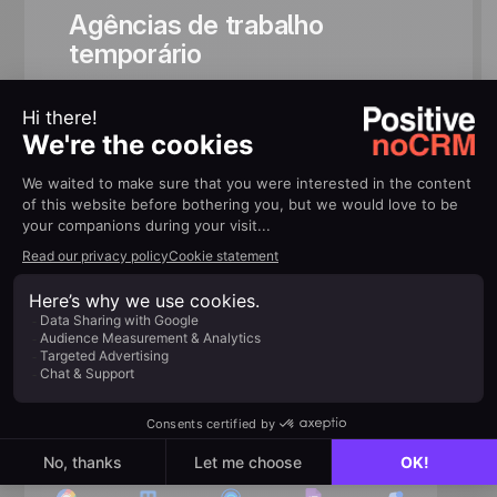
Agências de trabalho
temporário
100% conectado ao seu
ecossistema
Conecte facilmente suas ferramentas do dia a dia para
aumentar sua produtividade sem complicação.